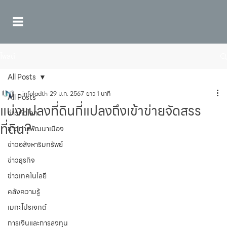
โพสต์
All Posts
infoladth
29 ม.ค. 2567
ยาว 1 นาที
All Posts
แบ่งแปลงที่ดินกี่แปลงถึงเข้าข่ายจัดสรร
ข่าวทั่วโลก
ที่ดิน?
ข่าวการพัฒนาเมือง
ข่าวอสังหาริมทรัพย์
ข่าวธุรกิจ
ข่าวเทคโนโลยี
คลังความรู้
เมกะโปรเจกต์
การเงินและการลงทุน