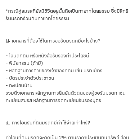
*กรณี
คู่สมรสที่ยังมีชีวิตอยู่นั้นถือเป็นทายาทโดยธรรม ซึ่งมีสิทธิ
รับมรดกร่วมกับทายาทโดยธรรม 
📝 เอกสารที่ต้องใช้ในการขอรับมรดกมีอะไรบ้าง?
- โฉนดที่ดิน หรือหนังสือรับรองทำประโยชน์
- พินัยกรรม (ถ้ามี)
- หลักฐานการตายของเจ้าของที่ดิน เช่น มรณบัตร
- บัตรประจำตัวประชาชน
- ทะเบียนบ้าน
รวมถึงเอกสารหลักฐานการยืนยันตัวตนของผู้ขอรับมรดก เช่น 
ทะเบียนสมรส หลักฐานการจดทะเบียนรับรองบุตร
💵 การโอนรับที่ดินมรดกมีค่าใช้จ่ายเท่าไหร่?
ค่าโอนที่ดินมรดกจะคิดเป็น 2% ตามราคาประเมินทุนทรัพย์ ส่วน