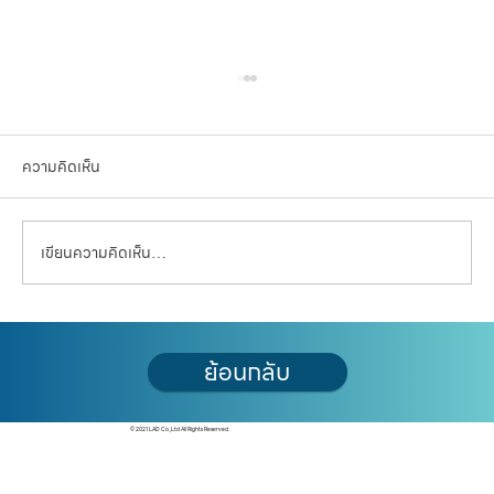
ความคิดเห็น
เขียนความคิดเห็น…
โรงไฟฟ้านิวเคลียร์ขนาดเล็ก (SMR): เมื่อ
ย้อนกลับ
"พลังงานสะอาด" กำลังเปลี่ยนอนาคตผังเมือง
ไทย
© 2021 LAD Co.,Ltd All Rights Reserved.