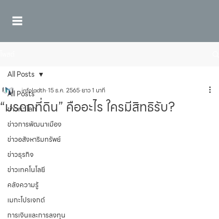
โพสต์
All Posts
infoladth
15 ธ.ค. 2565
ยาว 1 นาที
All Posts
“มรดกที่ดิน” คืออะไร ใครมีสิทธิรับ?
ข่าวทั่วโลก
ข่าวการพัฒนาเมือง
ข่าวอสังหาริมทรัพย์
ข่าวธุรกิจ
ข่าวเทคโนโลยี
คลังความรู้
เมกะโปรเจกต์
การเงินและการลงทุน