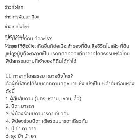
ข่าวทั่วโลก
ข่าวการพัฒนาเมือง
ข่าวเทคโนโลยี
คลังความรู้
📍 มรดกที่ดิน คืออะไร?
“มรดกที่ดิน” จะเกิดขึ้นก็ต่อเมื่อเจ้าของที่ดินเสียชีวิตไปแล้ว ที่ดิน
Mega Projects
แปลงนั้นก็จะกลายเป็นมรดกตกทอดแก่ทายาทโดยธรรมหรือโดย
การลงทุน
พินัยกรรมตามที่เจ้าของที่ดินได้ทำไว้
🙋‍♂️ ทายาทโดยธรรม หมายถึงใคร?
คือผู้ที่มีสิทธิได้รับมรดกตามกฎหมาย ซึ่งแบ่งเป็น 6 ลำดับก่อนหลัง
ดังนี้
1. ผู้สืบสันดาน (บุตร, หลาน, เหลน, ลื้อ)
2. บิดา มารดา
3. พี่น้องร่วมบิดามารดาเดียวกัน
4. พี่น้องร่วมบิดา หรือร่วมมารดาเดียวกัน
5. ปู่ ย่า ตา ยาย
6. ลุง ป้า น้า อา