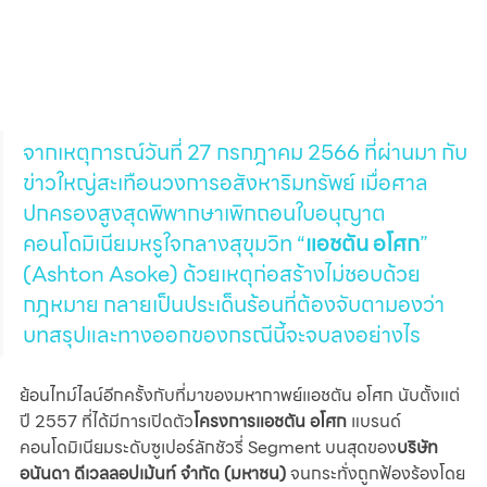
จากเหตุการณ์วันที่ 27 กรกฎาคม 2566 ที่ผ่านมา กับ
ข่าวใหญ่สะเทือนวงการอสังหาริมทรัพย์ เมื่อศาล
ปกครองสูงสุดพิพากษาเพิกถอนใบอนุญาต
คอนโดมิเนียมหรูใจกลางสุขุมวิท “
แอชตัน อโศก
” 
(Ashton Asoke) ด้วยเหตุก่อสร้างไม่ชอบด้วย
กฎหมาย กลายเป็นประเด็นร้อนที่ต้องจับตามองว่า
บทสรุปและทางออกของกรณีนี้จะจบลงอย่างไร
ย้อนไทม์ไลน์อีกครั้งกับที่มาของมหากาพย์แอชตัน อโศก นับตั้งแต่
ปี 2557 ที่ได้มีการเปิดตัว
โครงการแอชตัน อโศก
 แบรนด์
คอนโดมิเนียมระดับซูเปอร์ลักชัวรี่ Segment บนสุดของ
บริษัท 
อนันดา ดีเวลลอปเม้นท์ จำกัด (มหาชน)
 จนกระทั่งถูกฟ้องร้องโดย