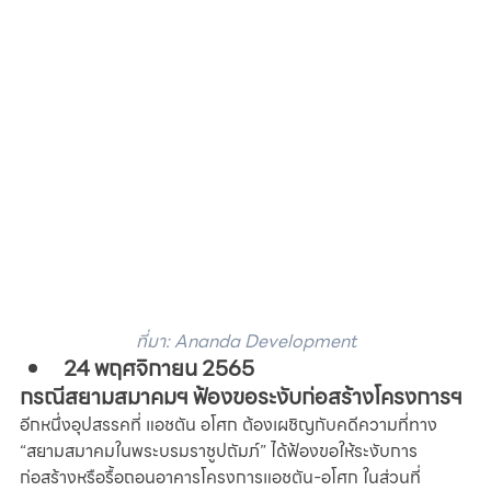
ที่มา: Ananda Development
24 พฤศจิกายน 2565
กรณีสยามสมาคมฯ ฟ้องขอระงับก่อสร้างโครงการฯ
อีกหนึ่งอุปสรรคที่ แอชตัน อโศก ต้องเผชิญกับคดีความที่ทาง 
“สยามสมาคมในพระบรมราชูปถัมภ์” ได้ฟ้องขอให้ระงับการ
ก่อสร้างหรือรื้อถอนอาคารโครงการแอชตัน-อโศก ในส่วนที่