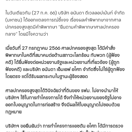
ในวันเดียวกัน (27 ก.ค. 66) บริษัท อนันดา ดีเวลลอปเม้นท์ จำกัด 
(มหาชน) ได้ออกแถลงการณ์ชี้แจง เรื่องผลคำพิพากษาจากศาล
ปกครองสูงสุดมีคำพิพากษา “ยืนตามคำพิพากษาศาลปกครอง
กลาง” โดยมีใจความว่า
เมื่อวันที่ 27 กรกฎาคม 2566 ศาลปกครองสูงสุด ได้มีคำสั่ง
พิพากษาในคดีที่สมาคมต่อต้านสภาวะโลกร้อน กับพวก (ผู้ฟ้อง
คดี) ได้ยื่นฟ้องต่อหน่วยงานรัฐและหน่วยงานที่เกี่ยวข้อง (ผู้ถูก
ฟ้องคดี) และบริษัท อนันดา เอ็มเอฟ อโศก จำกัดซึ่งไม่ใช่ผู้ถูกฟ้อง
โดยตรง แต่ได้รับผลกระทบในฐานะผู้ร้องสอด
ศาลปกครองสูงสุดได้วินิจฉัยว่าที่ดินของ รฟม. ไม่อาจนำมาให้
บริษัทฯ ใช้ในการทำโครงการได้ จึงทำให้หน่วยงานของรัฐไม่อาจ
ออกใบอนุญาตในการก่อสร้าง จึงมีผลให้ใบอนุญาตไม่ชอบด้วย
กฎหมาย
บริษัทฯ ขอยืนยันว่า การทำโครงการแอชตัน อโศก ได้มีการตรวจ