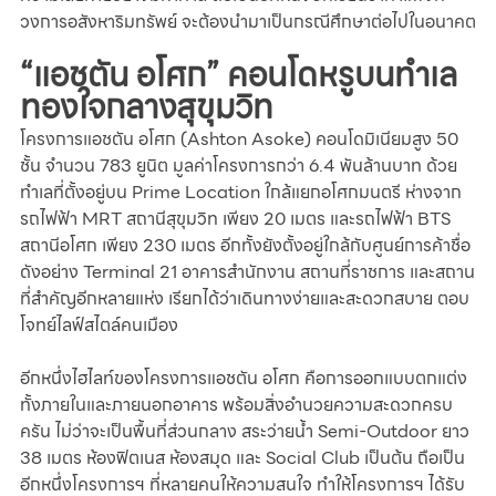
วงการอสังหาริมทรัพย์ จะต้องนำมาเป็นกรณีศึกษาต่อไปในอนาคต
“แอชตัน อโศก” คอนโดหรูบนทำเล
ทองใจกลางสุขุมวิท
โครงการแอชตัน อโศก (Ashton Asoke) คอนโดมิเนียมสูง 50 
ชั้น จำนวน 783 ยูนิต มูลค่าโครงการกว่า 6.4 พันล้านบาท ด้วย
ทำเลที่ตั้งอยู่บน Prime Location ใกล้แยกอโศกมนตรี ห่างจาก
รถไฟฟ้า MRT สถานีสุขุมวิท เพียง 20 เมตร และรถไฟฟ้า BTS 
สถานีอโศก เพียง 230 เมตร อีกทั้งยังตั้งอยู่ใกล้กับศูนย์การค้าชื่อ
ดังอย่าง Terminal 21 อาคารสำนักงาน สถานที่ราชการ และสถาน
ที่สำคัญอีกหลายแห่ง เรียกได้ว่าเดินทางง่ายและสะดวกสบาย ตอบ
โจทย์ไลฟ์สไตล์คนเมือง
อีกหนึ่งไฮไลท์ของโครงการแอชตัน อโศก คือการออกแบบตกแต่ง
ทั้งภายในและภายนอกอาคาร พร้อมสิ่งอำนวยความสะดวกครบ
ครัน ไม่ว่าจะเป็นพื้นที่ส่วนกลาง สระว่ายน้ำ Semi-Outdoor ยาว 
38 เมตร ห้องฟิตเนส ห้องสมุด และ Social Club เป็นต้น ถือเป็น
อีกหนึ่งโครงการฯ ที่หลายคนให้ความสนใจ ทำให้โครงการฯ ได้รับ