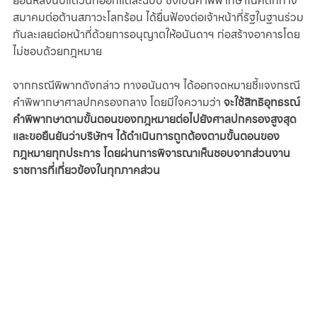
ย้อนหลังนับแต่วันที่ออกแต่ละฉบับ ซึ่งเป็นคำพิพากษาในคดีที่ทาง
สมาคมต่อต้านสภาวะโลกร้อน ได้ยื่นฟ้องต่อเจ้าหน้าที่รัฐในฐานร่วม
กันละเลยต่อหน้าที่ด้วยการอนุญาตให้อนันดาฯ ก่อสร้างอาคารโดย
ไม่ชอบด้วยกฎหมาย
จากกรณีพิพาทดังกล่าว ทางอนันดาฯ ได้ออกจดหมายชี้แจงกรณี
คำพิพากษาศาลปกครองกลาง โดยมีใจความว่า 
จะใช้สิทธิอุทธรณ์
คำพิพากษาตามขั้นตอนของกฎหมายต่อไปยังศาลปกครองสูงสุด 
และขอยืนยันว่าบริษัทฯ ได้ดำเนินการถูกต้องตามขั้นตอนของ
กฎหมายทุกประการ โดยผ่านการพิจารณาเห็นชอบจากส่วนงาน
ราชการที่เกี่ยวข้องในทุกภาคส่วน