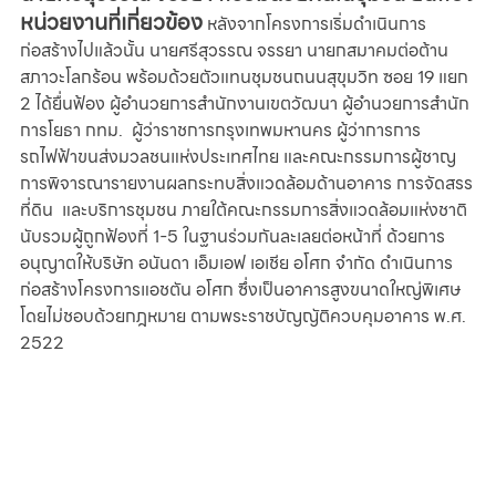
หน่วยงานที่เกี่ยวข้อง
หลังจากโครงการเริ่มดำเนินการ
ก่อสร้างไปแล้วนั้น นายศรีสุวรรณ จรรยา นายกสมาคมต่อต้าน
สภาวะโลกร้อน พร้อมด้วยตัวแทนชุมชนถนนสุขุมวิท ซอย 19 แยก 
2 ได้ยื่นฟ้อง ผู้อำนวยการสำนักงานเขตวัฒนา ผู้อำนวยการสำนัก
การโยธา กทม.  ผู้ว่าราชการกรุงเทพมหานคร ผู้ว่าการการ
รถไฟฟ้าขนส่งมวลชนแห่งประเทศไทย และคณะกรรมการผู้ชาญ
การพิจารณารายงานผลกระทบสิ่งแวดล้อมด้านอาคาร การจัดสรร
ที่ดิน  และบริการชุมชน ภายใต้คณะกรรมการสิ่งแวดล้อมแห่งชาติ 
นับรวมผู้ถูกฟ้องที่ 1-5 ในฐานร่วมกันละเลยต่อหน้าที่ ด้วยการ
อนุญาตให้บริษัท อนันดา เอ็มเอฟ เอเชีย อโศก จำกัด ดำเนินการ
ก่อสร้างโครงการแอชตัน อโศก ซึ่งเป็นอาคารสูงขนาดใหญ่พิเศษ 
โดยไม่ชอบด้วยกฎหมาย ตามพระราชบัญญัติควบคุมอาคาร พ.ศ. 
2522 