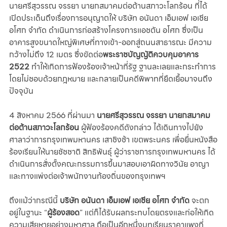
นายศรีสุวรรณ จรรยา นายกสมาคมต่อต้านสภาวะโลกร้อน ที่ได้
เปิดประเด็นถึงเรื่องการอนุญาตให้ บริษัท อนันดา เอ็มเอฟ เอเชีย 
อโศก จำกัด ดำเนินการก่อสร้างโครงการแอชตัน อโศก ซึ่งเป็น
อาคารสูงขนาดใหญ่พิเศษที่ทางเข้า-ออกสู่ถนนสาธารณะ มีความ
กว้างไม่ถึง 12 เมตร ซึ่งขัดต่อ
พระราชบัญญัติควบคุมอาคาร 
2522
 ทำให้เกิดการฟ้องร้องเจ้าหน้าที่รัฐ ฐานละเลยและกระทำการ
โดยไม่ชอบด้วยกฎหมาย และกลายเป็นคดีพิพาทที่ยืดเยื้อมาจนถึง
ปัจจุบัน
4 สิงหาคม 2566 ที่ผ่านมา 
นายศรีสุวรรณ จรรยา นายกสมาคม
ต่อต้านสภาวะโลกร้อน
 ผู้ฟ้องร้องคดีดังกล่าว ได้เดินทางไปยัง
ศาลาว่าการกรุงเทพมหานคร เสาชิงช้า เขตพระนคร เพื่อยื่นหนังสือ
ร้องเรียนให้นายชัชชาติ สิทธิพันธุ์ ผู้ว่าราชการกรุงเทพมหานคร ได้
ดำเนินการสั่งตั้งคณะกรรมการขึ้นมาสอบเอาผิดทางวินัย อาญา 
และทางแพ่งต่อเจ้าพนักงานท้องถิ่นของกรุงเทพฯ 
ถึงแม้ว่ากรณีนี้ 
บริษัท อนันดา เอ็มเอฟ เอเชีย อโศก จำกัด
 จะตก
อยู่ในฐานะ “
ผู้ร้องสอด
” แต่ก็ได้รับผลกระทบโดยตรงและก่อให้เกิด
ความเสียหายอย่างมหาศาล ถือเป็นอีกหนึ่งบทเรียนราคาแพงที่