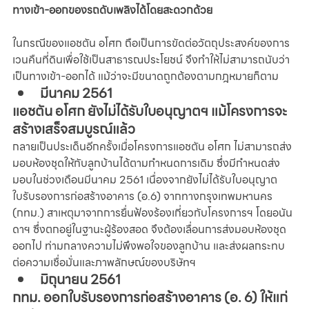
ทางเข้า-ออกของรถดับเพลิงได้โดยสะดวกด้วย
ในกรณีของแอชตัน อโศก ถือเป็นการขัดต่อวัตถุประสงค์ของการ
เวนคืนที่ดินเพื่อใช้เป็นสาธารณประโยชน์ จึงทำให้ไม่สามารถนับว่า
เป็นทางเข้า-ออกได้ แม้ว่าจะมีขนาดถูกต้องตามกฎหมายก็ตาม
มีนาคม 2561
แอชตัน อโศก ยังไม่ได้รับใบอนุญาตฯ แม้โครงการจะ
สร้างเสร็จสมบูรณ์แล้ว
กลายเป็นประเด็นอีกครั้งเมื่อโครงการแอชตัน อโศก ไม่สามารถส่ง
มอบห้องชุดให้กับลูกบ้านได้ตามกำหนดการเดิม ซึ่งมีกำหนดส่ง
มอบในช่วงเดือนมีนาคม 2561 เนื่องจากยังไม่ได้รับใบอนุญาต
ใบรับรองการก่อสร้างอาคาร (อ.6) จากทางกรุงเทพมหานคร 
(กทม.) สาเหตุมาจากการยื่นฟ้องร้องเกี่ยวกับโครงการฯ โดยอนัน
ดาฯ ซึ่งตกอยู่ในฐานะผู้ร้องสอด จึงต้องเลื่อนการส่งมอบห้องชุด
ออกไป ท่ามกลางความไม่พึงพอใจของลูกบ้าน และส่งผลกระทบ
ต่อความเชื่อมั่นและภาพลักษณ์ของบริษัทฯ
มิถุนายน 2561
กทม. ออกใบรับรองการก่อสร้างอาคาร (อ. 6) ให้แก่