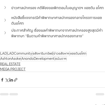
ข่าวศาลปกครอง คดีฟ้องขอเพิกถอนใบอนุญาตฯ แอชตัน อโศก
หนังสือชี้แจงกรณีคำพิพากษาศาลปกครองกลางโครงการแอช
ตันอโศก
ประกาศสำคัญ เรื่องผลคำพิพากษาจากศาลปกครองสูงสุดมีคำ
พิพากษา “ยืนตามคำพิพากษาศาลปกครองกลาง” 
LAD
LADCommunity
อสังหาริมทรัพย์
ข่าวอสังหาฯ
แอชตันอโศก
AshtonAsoke
AnandaDevelopment
อนันดาฯ
REAL ESTATE
MEGA PROJECT