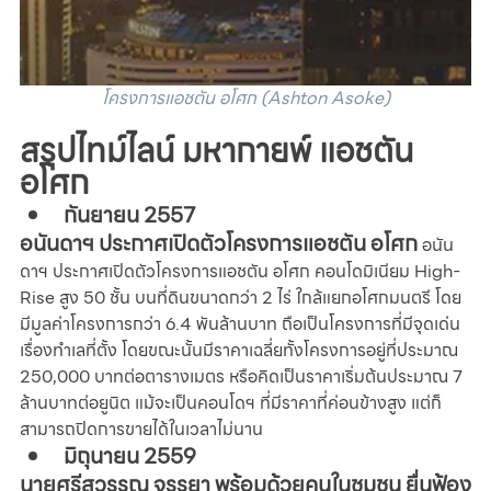
โครงการแอชตัน อโศก (Ashton Asoke)
สรุปไทม์ไลน์ มหากายพ์ แอชตัน 
อโศก
กันยายน 2557
อนันดาฯ ประกาศเปิดตัวโครงการแอชตัน อโศก
อนัน
ดาฯ ประกาศเปิดตัวโครงการแอชตัน อโศก คอนโดมิเนียม High-
Rise สูง 50 ชั้น บนที่ดินขนาดกว่า 2 ไร่ ใกล้แยกอโศกมนตรี โดย
มีมูลค่าโครงการกว่า 6.4 พันล้านบาท ถือเป็นโครงการที่มีจุดเด่น
เรื่องทำเลที่ตั้ง โดยขณะนั้นมีราคาเฉลี่ยทั้งโครงการอยู่ที่ประมาณ 
250,000 บาทต่อตารางเมตร หรือคิดเป็นราคาเริ่มต้นประมาณ 7 
ล้านบาทต่อยูนิต แม้จะเป็นคอนโดฯ ที่มีราคาที่ค่อนข้างสูง แต่ก็
สามารถปิดการขายได้ในเวลาไม่นาน
มิถุนายน 2559
นายศรีสุวรรณ จรรยา พร้อมด้วยคนในชุมชน ยื่นฟ้อง