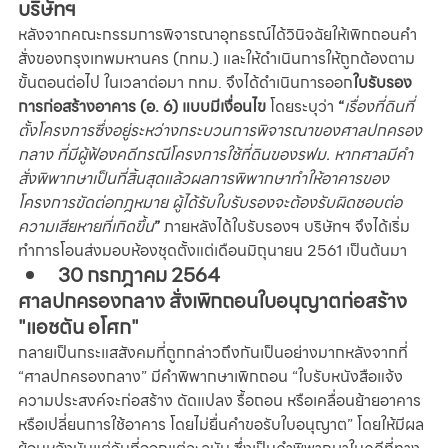
บริษัทฯ
หลังจากคณะกรรมการพิจารณาอุทธรณ์ได้วินิจฉัยให้เพิกถอนคำ
สั่งของกรุงเทพมหานคร (กทม.) และให้ดำเนินการให้ถูกต้องตาม
ขั้นตอนต่อไป ในเวลาต่อมา กทม. จึงได้ดำเนินการออก
ใบรับรอง
การก่อสร้างอาคาร (อ. 6) แบบมีเงื่อนไข
 โดยระบุว่า 
“
เรื่องที่ดินที่
ตั้งโครงการซึ่งอยู่ระหว่างกระบวนการพิจารณาของศาลปกครอง
กลาง ที่มีผู้ฟ้องคดีกรณีโครงการใช้ที่ดินของรฟม. หากศาลมีคำ
สั่งพิพากษาเป็นที่สิ้นสุดแล้วผลการพิพากษาทำให้อาคารของ
โครงการขัดต่อกฎหมาย ผู้ได้รับใบรับรองจะต้องรับผิดชอบต่อ
ความเสียหายที่เกิดขึ้น
”
 ภายหลังได้ใบรับรองฯ บริษัทฯ จึงได้เริ่ม
ทำการโอนส่งมอบห้องชุดตั้งแต่เดือนมิถุนายน 2561 เป็นต้นมา 
30 กรกฎาคม 2564
ศาลปกครองกลาง สั่งเพิกถอนใบอนุญาตก่อสร้าง 
"แอชตัน อโศก" 
กลายเป็นกระแสสังคมที่ถูกกล่าวถึงกันเป็นอย่างมากหลังจากที่ 
“ศาลปกครองกลาง” มีคำพิพากษาเพิกถอน “ใบรับหนังสือแจ้ง
ความประสงค์จะก่อสร้าง ดัดแปลง รื้อถอน หรือเคลื่อนย้ายอาคาร 
หรือเปลี่ยนการใช้อาคาร โดยไม่ยื่นคำขอรับใบอนุญาต” โดยให้มีผล