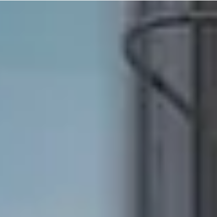
infoladth
Sep 17, 2024
1 min read
สำรวจราคาประเมินที่ดินสูงสุด โซนนครปฐม
โซนนครปฐม เป็นหนึ่งในทำเลที่ดินเปล่าในกรุงเทพฯ-ปริมณฑล ที่มีราคาขยายต
สูงสุด ประจำไตรมาส 2 ปี 67 โดยมีอัตราการเปลี่ยนแปลงของราคาที่ดินสู...