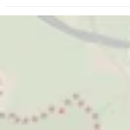
Dec 20, 2024
1 min read
“Market Place ThepRak” คอมมูนิตี้มอลล์
โมเดลใหม่ย่านเทพรักษ์
ในยุคที่ความต้องการของลูกค้ามีความแตกต่างและซับซ้อนมากขึ้นในแต่ละพื้นที
ธุรกิจ Community Mall กลายเป็นตัวเลือกสำคัญที่ตอบโจทย์ไลฟ์สไตล์ค...