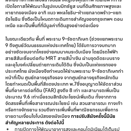
เปิดโอกาสให้พัฒนาในรูปแบบมิกซ์ยูส บนที่ดินศักยภาพสูงและ
หายากของเมือง อาทิ แนว พหลโยธิน–ห้าแยกลาดพร้าว–แยก
รัชโยธิน ซึ่งถือเป็นโหนดการเดินทางสำคัญของกรุงเทพฯ ตอน
เหนือ และเป็นพื้นที่ที่มีมูลค่าที่ดินสูงอย่างต่อเนื่อง
ในขณะเดียวกัน พื้นที่ พระราม 9–รัชดาภิเษก (ช่วงแยกพระราม 
9 ถึงศูนย์วัฒนธรรมแห่งประเทศไทย) ได้รับการวางบทบาท
อย่างชัดเจนจากโครงข่ายคมนาคมระดับเมือง โดยมีรถไฟฟ้า
สายสีส้มเชื่อมต่อกับ MRT สายสีน้ำเงิน ผ่านจุดตัดระบบราง
และอุโมงค์เปลี่ยนถ่ายการเดินใต้ดิน ซึ่งนับเป็นแห่งแรกของ
ประเทศไทย ผังเมืองจึงกำหนดให้ย่านพระราม 9–รัชดาภิเษกทำ
หน้าที่เป็น ศูนย์กลางธุรกิจรอง จากศูนย์กลางธุรกิจหลักเดิม 
โดยกำหนดเป็นพื้นที่สีแดงประเภท พ.7ซึ่งอนุญาตให้อัตราส่วน
พื้นที่อาคารต่อที่ดิน (FAR) สูงถึง 8 เท่า และสามารถเพิ่มเป็น
ประมาณ 9.6 เท่าเมื่อรวมสิทธิประโยชน์เพิ่มเติม ทั้งจากการ
จัดสรรพื้นที่เพื่อสาธารณประโยชน์ เช่น สวนสาธารณะ ทางเท้า 
หรือทางจักรยาน รวมถึงการเพิ่มพื้นที่พาณิชยกรรมเพื่อการ
ขายตามเงื่อนไขโบนัสของผังเมือง 
การปรับสีผังครั้งนี้มีนัย
สำคัญหลายประการ ดังต่อไปนี้
การเปิดทางให้พัฒนาอาคารสูงและคอนโดมิเนียมได้เต็มรูป