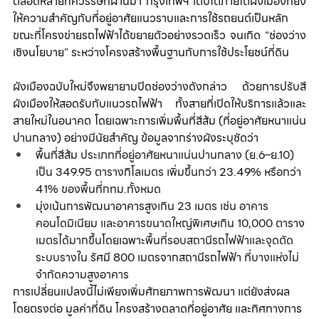
ตลอดหลายทศวรรษที่ผ่านมา กรุงเทพฯ เติบโตภายใต้ผังเมืองที่ยัง
ให้ความสำคัญกับที่อยู่อาศัยแนวราบและการใช้รถยนต์เป็นหลัก 
ขณะที่โครงข่ายรถไฟฟ้าได้ขยายตัวอย่างรวดเร็ว จนเกิด “ช่องว่าง
เชิงนโยบาย” ระหว่างโครงสร้างพื้นฐานกับการใช้ประโยชน์ที่ดิน
ผังเมืองฉบับใหม่จึงพยายามปิดช่องว่างดังกล่าว ด้วยการปรับสี
ผังเมืองให้สอดรับกับแนวรถไฟฟ้า ทั้งสายที่เปิดให้บริการแล้วและ
สายใหม่ในอนาคต โดยเฉพาะการเพิ่มพื้นที่สีส้ม (ที่อยู่อาศัยหนาแน่น
ปานกลาง) อย่างมีนัยสำคัญ ข้อมูลจากร่างผังระบุชัดว่า
พื้นที่สีส้ม 
ประเภทที่อยู่อาศัยหนาแน่นปานกลาง (ย.6–ย.10) 
เป็น 349.95 ตารางกิโลเมตร เพิ่มขึ้นกว่า
 23.49% 
หรือกว่า 
41% ของพื้นที่กทม.ทั้งหมด
มุ่งเน้นการพัฒนาอาคารสู
งเกิน 23 เมตร เช่น อาคาร
คอนโดมิเนียม และอาคารขนาดใหญ่พิเศษเกิน 10,000 ตาราง
เมตรได้มากขึ้น
โดยเฉพาะ
พื้นที่รอบสถานีรถไฟฟ้าและจุดตัด
ระบบราง
ใน รัศมี 800 เมตรจากสถานีรถไฟฟ้า 
ที่บางแห่งไม่
จำกัดความสูงอาคาร
การเปลี่ยนแปลงนี้ไม่เพียงเพิ่มศักยภาพการพัฒนา แต่ยังส่งผล
โดยตรงต่อ มูลค่าที่ดิน โครงสร้างตลาดที่อยู่อาศัย และทิศทางการ