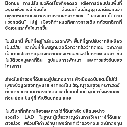
Bonus การปรับแนวคิดเรื่องที่จอดรถ หรือการผ่อนปรนพื้นที่
อนุรักษ์อย่างมีเงื่อนไข ล้วนสะท้อนสัญญาณเดียวกันว่า 
กรุงเทพมหานครกำลังก้าวจากบทบาทของ “เมืองที่เติบโตตาม
แรงกดดัน” ไปสู่ เมืองที่กำหนดทิศทางการเติบโตด้วยกติกาที่
ชัดเจนและตั้งใจมากขึ้น
ในบริบทนี้ พื้นที่ที่อยู่ใกล้แนวรถไฟฟ้า พื้นที่ที่ถูกปรับจากสีเหลือง
เป็นสีส้ม และพื้นที่ที่เพิ่งถูกปลดล็อกจากข้อจำกัดเดิม จะกลาย
เป็นตัวแปรสำคัญของตลาดอสังหาริมทรัพย์ในทศวรรษหน้า ทั้ง
ในมิติของมูลค่าที่ดิน รูปแบบการพัฒนา และการแข่งขันของ
โครงการ
สำหรับเจ้าของที่ดินและผู้ประกอบการ ผังเมืองฉบับใหม่นี้ไม่ใช่
เพียงข้อมูลเชิงกฎหมาย หากแต่เป็น สัญญาณเชิงยุทธศาสตร์
ที่บอกชัดว่าเกมกำลังเปลี่ยน และในเกมใหม่นี้ ผู้ที่เข้าใจผังเมือง
ก่อน ย่อมเป็นผู้ที่ได้เปรียบก่อนเสมอ
ในบริบทที่กติกาเมืองและการใช้ที่ดินกำลังเปลี่ยนอย่าง
รวดเร็ว
 LAD 
ในฐานะผู้เชี่ยวชาญด้านการวิเคราะห์ที่ดินและ
ผังเมือง พร้อมให้คำปรึกษาเชิงลึกแก่เจ้าของที่ดินและนักลงทุน 