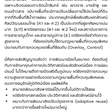
เฉพาะบริเวณรอบเกาะรัตนโกสินทร์ เช่น เยาวราช บางลำพู และ
ถนนข้าวสาร แม้บางพื้นที่จะ
มีการปรับเปลี่ยนการใช้ประโยชน์ที่ดิน
จากที่ดินพื้นที่สีน้ำตาลอ่อน ประเภทอนุรักษ์เพื่อส่งเสริมเอกลักษณ์
ศิลปวัฒนธรรมไทย (ศ.1 และ ศ.2) เป็นประเภทที่อยู่อาศัยหนาแน่น
มาก  (ย.11) พาณิชยกรรม (พ.1 และ พ.2 ใหม่) และสถาบันราชการ 
การสาธารณูปโภค และสาธารณูปการ (ส.) 
แต่ยังคงข้อจำกัดความ
สูงอาคาร ที่ยังคงบังคับใช้ตามกฎหมายพื้นที่ควบคุมพิเศษ 
ประกอบกับการควบคุมเขตพื้นที่ซ้อนทับ (Overlay_ Control) 
นี่คือการส่งสัญญาณชัดว่า การพัฒนาเมืองในอนาคต ต้องเดินคู่
กับการรักษาคุณค่าทางประวัติศาสตร์และอัตลักษณ์เมือง การผ่อน
ปรนนี้ ไม่ได้หมายถึงการเปิดเสรีเต็มรูปแบบ แต่ยังคงมีการควบคุม
ความสูงอาคารอย่างเข้มงวดตามกฎหมายพื้นที่ควบคุมพิเศษและ
แนวทางอนุรักษ์ภูมิทัศน์เมือง ผลลัพธ์คือ
สามารถพัฒนาเชิงพาณิชย์ได้มากขึ้นในมิติการใช้สอย
แต่ยังรักษาสเกลเมือง ประวัติศาสตร์ และอัตลักษณ์ย่านไว้
เหมาะกับการพัฒนาเชิงปรับปรุงอาคาร (adaptive reuse) 
มากกว่าการรื้อสร้างใหม่ขนาดใหญ่