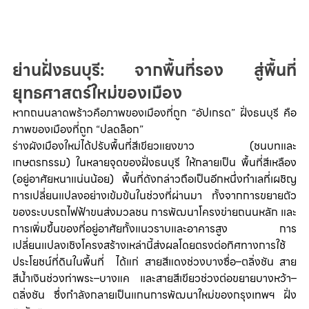
ย่านฝั่งธนบุรี: จากพื้นที่รอง สู่พื้นที่
ยุทธศาสตร์ใหม่ของเมือง
หากถนนลาดพร้าวคือภาพของเมืองที่ถูก “อัปเกรด” ฝั่งธนบุรี คือ
ภาพของเมืองที่ถูก “ปลดล็อก”
ร่างผังเมืองใหม่ได้ปรับพื้นที่สีเขียวแยงขาว (ชนบทและ
เกษตรกรรม) ในหลายจุดของฝั่งธนบุรี ให้กลายเป็น พื้นที่สีเหลือง 
(อยู่อาศัยหนาแน่นน้อย) 
พื้นที่ดังกล่าวถือเป็นอีกหนึ่งทำเลที่เผชิญ
การเปลี่ยนแปลงอย่างเข้มข้นในช่วงที่ผ่านมา ทั้งจากการขยายตัว
ของระบบรถไฟฟ้าขนส่งมวลชน การพัฒนาโครงข่ายถนนหลัก และ
การเพิ่มขึ้นของที่อยู่อาศัยทั้งแนวราบและอาคารสูง การ
เปลี่ยนแปลงเชิงโครงสร้างเหล่านี้ส่งผลโดยตรงต่อทิศทางการใช้
ประโยชน์ที่ดินในพื้นที่  ได้แก่ สายสีแดงช่วงบางซื่อ–ตลิ่งชัน สาย
สีน้ำเงินช่วงท่าพระ–บางแค และสายสีเขียวช่วงต่อขยายบางหว้า–
ตลิ่งชัน ซึ่งกำลังกลายเป็นแกนการพัฒนาใหม่ของกรุงเทพฯ ฝั่ง