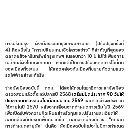
การปรับปรุง ผังเมืองรวมกรุงเทพมหานคร (ปรับปรุงครั้งที่ 
4) คือหนึ่งใน 
“การเปลี่ยนเกมเชิงโครงสร้าง” 
ที่สำคัญที่สุดของ
ตลาดอสังหาริมทรัพย์กรุงเทพฯ ในรอบกว่า 10 ปี ไม่ใช่เพียงการ
เปลี่ยนสีผังในเชิงเทคนิค หากแต่เป็นการปรับวิธีคิดการใช้ที่ดิน
ของเมืองทั้งระบบ ให้สอดคล้องกับเมืองที่ขยายตัวตามแนว
รถไฟฟ้าอย่างแท้จริง
ร่างผังเมืองฉบับนี้ กทม. ได้ส่งให้กรมโยธาธิการและผังเมือง
ตรวจสอบแล้วตั้งแต่ปลายปี 2568 
เตรียม
ปิดประกาศ 90 วันให้
ประชาชนตรวจสอบในเดือนมีนาคม 2569
และคาดว่าจะประกาศ
ใช้ภายในปี 2570 หลังจากเลื่อนจากกำหนดการเดิมในปี 2569 
เพื่อเปิดรับฟังความคิดเห็นอย่างรัดกุมและปรับรายละเอียดให้
สอดคล้องกับบริบทพื้นที่มากขึ้น นอกจากนี้ยังมีการ 
“ยกเลิก
การกำหนดอายุผัง
” นั้นคือ ผังเมืองฉบับใหม่จะไม่มีการกำหนด