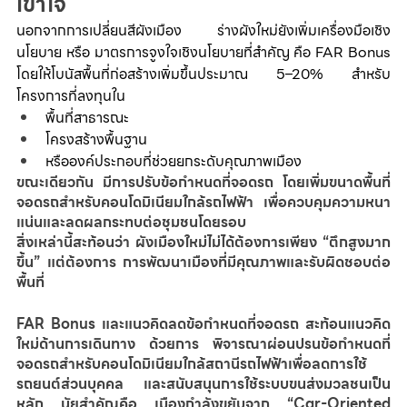
เข้าใจ
นอกจากการเปลี่ยนสีผังเมือง ร่างผังใหม่ยังเพิ่มเครื่องมือเชิง
นโยบาย หรือ มาตรการจูงใจเชิงนโยบายที่สำคัญ คือ FAR Bonus 
โดยให้โบนัสพื้นที่ก่อสร้างเพิ่มขึ้นประมาณ 5–20% สำหรับ
โครงการที่ลงทุนใน
พื้นที่สาธารณะ
โครงสร้างพื้นฐาน
หรือองค์ประกอบที่ช่วยยกระดับคุณภาพเมือง
ขณะเดียวกัน มีการปรับข้อกำหนดที่จอดรถ โดยเพิ่มขนาดพื้นที่
จอดรถสำหรับคอนโดมิเนียมใกล้รถไฟฟ้า เพื่อควบคุมความหนา
แน่นและลดผลกระทบต่อชุมชนโดยรอบ
สิ่งเหล่านี้สะท้อนว่า ผังเมืองใหม่ไม่ได้ต้องการเพียง “ตึกสูงมาก
ขึ้น” แต่ต้องการ การพัฒนาเมืองที่มีคุณภาพและรับผิดชอบต่อ
พื้นที่
FAR Bonus และแนวคิดลดข้อกำหนดที่จอดรถ สะท้อนแนวคิด
ใหม่ด้านการเดินทาง ด้วยการ พิจารณาผ่อนปรนข้อกำหนดที่
จอดรถสำหรับคอนโดมิเนียมใกล้สถานีรถไฟฟ้าเพื่อลดการใช้
รถยนต์ส่วนบุคคล และสนับสนุนการใช้ระบบขนส่งมวลชนเป็น
หลัก นัยสำคัญคือ เมืองกำลังขยับจาก “Car-Oriented 