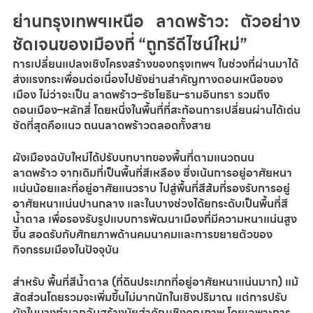
ย่านกรุงเทพฯเหนือ ลาดพร้าว: ตัวอย่าง
ชัดเจนของเมืองที่ “ถูกรีดีไซน์ใหม่”
การเปลี่ยนแปลงเชิงโครงสร้างของกรุงเทพฯ ในช่วงที่ผ่านมาได้
ส่งแรงกระเพื่อมต่อเนื่องไปยังย่านสำคัญทางตอนเหนือของ
เมือง ไม่ว่าจะเป็น ลาดพร้าว–รัชโยธิน–รามอินทรา รวมถึง 
ดอนเมือง–หลักสี่ โดยหนึ่งในพื้นที่ที่สะท้อนการเปลี่ยนผ่านได้เด่น
ชัดที่สุดคือแนว ถนนลาดพร้าวตลอดทั้งสาย
ผังเมืองฉบับใหม่ได้ปรับบทบาทของพื้นที่ตามแนวถนน
ลาดพร้าว จากเดิมที่เป็นพื้นที่สีเหลือง ซึ่งเน้นการอยู่อาศัยหนา
แน่นน้อยและที่อยู่อาศัยแนวราบ ไปสู่พื้นที่สีส้มที่รองรับการอยู่
อาศัยหนาแน่นปานกลาง และในบางช่วงได้ยกระดับเป็นพื้นที่สี
น้ำตาล เพื่อรองรับรูปแบบการพัฒนาเมืองที่มีความหนาแน่นสูง
ขึ้น สอดรับกับศักยภาพด้านคมนาคมและการขยายตัวของ
กิจกรรมเมืองในปัจจุบัน
สำหรับ พื้นที่สีน้ำตาล (ที่ดินประเภทที่อยู่อาศัยหนาแน่นมาก) แม้
สัดส่วนโดยรวมจะเพิ่มขึ้นไม่มากนักในเชิงปริมาณ แต่การปรับ
ผังในบางทำเลกลับสร้างนัยสำคัญเชิงคุณภาพ โดยเฉพาะการ