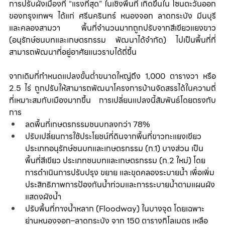
การปรับผังเมืองที่ “แรงที่สุด” ในเชิงพื้นที่ เกิดขึ้นใน โซนตะวันออก
ของกรุงเทพฯ ได้แก่ ศรีนครินทร์ หนองจอก ลาดกระบัง มีนบุรี 
และคลองสามวา พื้นที่จำนวนมากถูกปรับจากสีเขียวแยงขาว 
(อนุรักษ์ชนบทและเกษตรกรรม พัฒนาได้จำกัด) ไปเป็นพื้นที่ที่
สามารถพัฒนาที่อยู่อาศัยแนวราบได้ถี่ขึ้น
จากเดิมที่กำหนดแปลงขั้นต่ำขนาดใหญ่ถึง 1,000 ตารางวา หรือ 
2.5 ไร่ ถูกปรับให้สามารถพัฒนาโครงการบ้านจัดสรรได้ในความถี่
ที่เหมาะสมกับเมืองมากขึ้น การเปลี่ยนแปลงนี้สัมพันธ์โดยตรงกับ
การ
ลดพื้นที่เกษตรกรรมชนบทลงกว่า 78%
ปรับเปลี่ยนการใช้ประโยชน์ที่ดินจากพื้นที่ขาวทะแยงเขียว 
ประเภทอนุรักษ์ชนบทและเกษตรกรรม (ก.1) บางส่วน เป็น
พื้นที่สีเขียว ประเภทชนบทและเกษตรกรรม (ก.2 ใหม่) โดย
การดำเนินการปรับปรุง ขยาย และขุดคลองระบายนํ้า เพื่อเพิ่ม
ประสิทธิภาพการป้องกันนํ้าท่วมและการระบายนํ้าตามแผนผัง
แสดงผังนํ้า
ปรับพื้นที่ทางน้ำหลาก (Floodway) ในบางจุด โดยเฉพาะ
ย่านหนองจอก–ลาดกระบัง จาก 150 ตารางกิโลเมตร เหลือ 