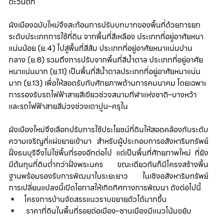
ตะวันตก
ผังเมืองฉบับใหม่จึงสะท้อนการปรับบทบาทของพื้นที่ด้วยการยก
ระดับประเภทการใช้ที่ดิน จากพื้นที่สีเหลือง ประเภทที่อยู่อาศัยหนา
แน่นน้อย (ย.4) ไปสู่พื้นที่สีส้ม ประเภทที่อยู่อาศัยหนาแน่นปาน
กลาง (ย.8) รวมถึงการปรับจากพื้นที่สีน้ำตาล ประเภทที่อยู่อาศัย
หนาแน่นมาก (ย.11) เป็นพื้นที่สีน้ำตาลประเภทที่อยู่อาศัยหนาแน่น
มาก (ย.13) เพื่อให้สอดรับกับศักยภาพด้านการคมนาคม โดยเฉพาะ
การรองรับรถไฟฟ้าสายสีเขียวช่วงสนามกีฬาแห่งชาติ–บางหว้า 
และรถไฟฟ้าสายสีม่วงช่วงเตาปูน–ครุใน
ผังเมืองใหม่จึงเลือกปรับการใช้ประโยชน์ที่ดินให้สอดคล้องกับระดับ
ความเจริญที่แผ่ขยายเข้ามา สำหรับผู้ประกอบการอสังหาริมทรัพย์ 
ฝั่งธนบุรีจึงไม่ใช่พื้นที่รองอีกต่อไป แต่เป็นพื้นที่ศักยภาพใหม่ ที่ยัง
มีต้นทุนที่ดินต่ำกว่าฝั่งพระนคร ขณะเดียวกันก็มีโครงสร้างพื้น
ฐานพร้อมรองรับการพัฒนาในระยะยาว ในเชิงอสังหาริมทรัพย์ 
การเปลี่ยนแปลงนี้เปิดโอกาสให้เกิดทิศทางการพัฒนา ดังต่อไปนี้
โครงการบ้านจัดสรรแนวราบขยายตัวได้มากขึ้น
 ราคาที่ดินในพื้นที่รอยต่อเมือง–ชานเมืองมีแนวโน้มขยับ