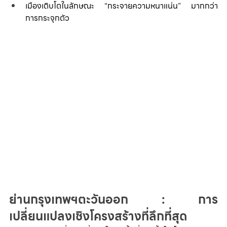
เมืองเติบโตในลักษณะ “กระจายความหนาแน่น” มากกว่า
การกระจุกตัว
ย่านกรุงเทพฯตะวันออก : การ
เปลี่ยนแปลงเชิงโครงสร้างที่ลึกที่สุด