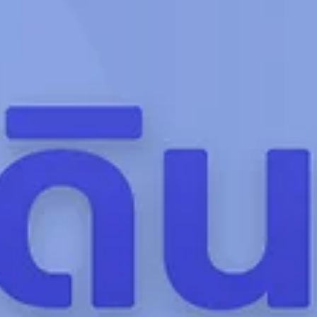
infoladth
Dec 15, 2022
1 min read
เช็คอิน สวนป่าเบญจกิติ จากอดีตโรงงานยาสูบสู
สวนป่าในเมืองใหญ่
LAD ขออาสาพาทุกคนไปดูโครงการที่กำลังฮอตฮิตอยู่ ณ ขณะนี้ ซึ่งก็คงหนีไม่
“สวนป่าเบญจกิติ” สวนป่าขนาดใหญ่ใจกลางเมืองที่เป็นมากกว่าพื้นที่...