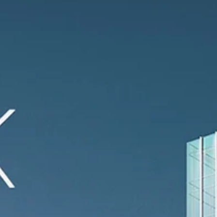
โอน-ค่าจดจำนอง ปี 2566
ล่าสุดคณะรัฐมนตรี (ครม.) เห็นชอบมาตรการที่เกี่ยวข้องกับภาคอสังหาฯ ซึ่งได
กำหนดเงื่อนไขสำหรับการลดภาษีและค่าธรรมเนียม โดยมีรายละเอียด...