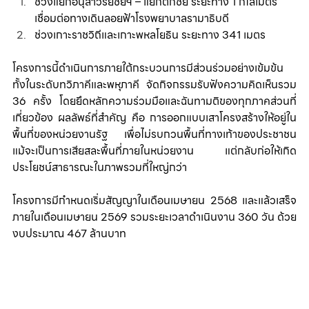
ช่วงแยกอนุสาวรีย์ชัยฯ – แยกตึกชัย ระยะทาง 1 กิโลเมตร 
เชื่อมต่อทางเดินลอยฟ้าโรงพยาบาลรามาธิบดี
ช่วงเกาะราชวิถีและเกาะพหลโยธิน ระยะทาง 341 เมตร
โครงการนี้ดำเนินการภายใต้กระบวนการมีส่วนร่วมอย่างเข้มข้น 
ทั้งในระดับทวิภาคีและพหุภาคี จัดกิจกรรมรับฟังความคิดเห็นรวม 
36 ครั้ง โดยยึดหลักความร่วมมือและฉันทามติของทุกภาคส่วนที่
เกี่ยวข้อง ผลลัพธ์ที่สำคัญ คือ การออกแบบเสาโครงสร้างให้อยู่ใน
พื้นที่ของหน่วยงานรัฐ เพื่อไม่รบกวนพื้นที่ทางเท้าของประชาชน 
แม้จะเป็นการเสียสละพื้นที่ภายในหน่วยงาน แต่กลับก่อให้เกิด
ประโยชน์สาธารณะในภาพรวมที่ใหญ่กว่า 
โครงการมีกำหนดเริ่มสัญญาในเดือนเมษายน 2568 และแล้วเสร็จ
ภายในเดือนเมษายน 2569 รวมระยะเวลาดำเนินงาน 360 วัน ด้วย
งบประมาณ 467 ล้านบาท