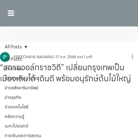
โพสต์
All Posts
PREECHAYA NAVARAJ
17 ก.ค. 2568
ยาว 1 นาที
All Posts
“สกายวอล์กราชวิถี” เปลี่ยนกรุงเทพเป็น
ข่าวทั่วโลก
เมืองเดินได้ เดินดี พร้อมอนุรักษ์ต้นไม้ใหญ่
ข่าวการพัฒนาเมือง
ข่าวอสังหาริมทรัพย์
ข่าวธุรกิจ
ข่าวเทคโนโลยี
คลังความรู้
เมกะโปรเจกต์
การเงินและการลงทุน