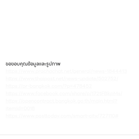
ขอขอบคุณข้อมูลและรูปภาพ
https://www.prachachat.net/general/news-1844413
https://www.thaipost.net/news-update/502752/
https://pr-bangkok.com/?p=478452
https://www.facebook.com/share/p/172tFBkpMs/
https://opencontract.bangkok.go.th/main.html?
itemId=0018
https://www.posttoday.com/smart-city/727110#