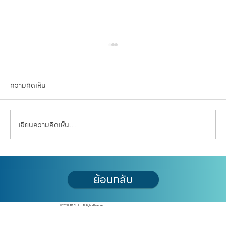
ความคิดเห็น
เขียนความคิดเห็น…
โรงไฟฟ้านิวเคลียร์ขนาดเล็ก (SMR): เมื่อ
ย้อนกลับ
"พลังงานสะอาด" กำลังเปลี่ยนอนาคตผังเมือง
ไทย
© 2021 LAD Co.,Ltd All Rights Reserved.