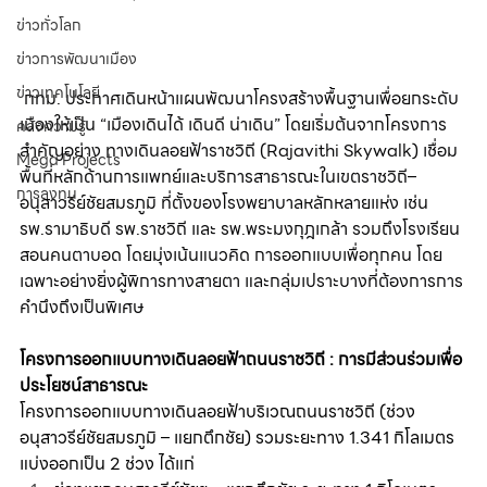
ข่าวทั่วโลก
ข่าวการพัฒนาเมือง
ข่าวเทคโนโลยี
 กทม. ประกาศเดินหน้าแผนพัฒนาโครงสร้างพื้นฐานเพื่อยกระดับ
เมืองให้เป็น “เมืองเดินได้ เดินดี น่าเดิน” โดยเริ่มต้นจากโครงการ
คลังความรู้
สำคัญอย่าง ทางเดินลอยฟ้าราชวิถี (Rajavithi Skywalk) เชื่อม
Mega Projects
พื้นที่หลักด้านการแพทย์และบริการสาธารณะในเขตราชวิถี–
การลงทุน
อนุสาวรีย์ชัยสมรภูมิ ที่ตั้งของโรงพยาบาลหลักหลายแห่ง เช่น 
รพ.รามาธิบดี รพ.ราชวิถี และ รพ.พระมงกุฎเกล้า รวมถึงโรงเรียน
สอนคนตาบอด โดยมุ่งเน้นแนวคิด การออกแบบเพื่อทุกคน โดย
เฉพาะอย่างยิ่งผู้พิการทางสายตา และกลุ่มเปราะบางที่ต้องการการ
คำนึงถึงเป็นพิเศษ
โครงการออกแบบทางเดินลอยฟ้าถนนราชวิถี : การมีส่วนร่วมเพื่อ
ประโยชน์สาธารณะ
โครงการออกแบบทางเดินลอยฟ้าบริเวณถนนราชวิถี (ช่วง
อนุสาวรีย์ชัยสมรภูมิ – แยกตึกชัย) รวมระยะทาง 1.341 กิโลเมตร 
แบ่งออกเป็น 2 ช่วง ได้แก่