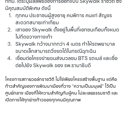
กทม. ได้ระบุผลลัพธ์ของการออกแบบ Skywalk ราชวิถี ซึ่ง
มีคุณสมบัติพิเศษ ดังนี้
ทุกคน ประชาชนผู้สูงอายุ คนพิการ คนแก่ สัญจร
สะดวกสบายเท่าเทียม
เสาของ Skywalk ตั้งอยู่ในพื้นที่เอกชนเกือบทั้งหมด 
ไม่กีดขวางทางเท้า
Skywalk กว้างมากกว่า 4 เมตร ทำให้รถพยาบาล
ขนาดเล็กสามารถวิ่งรถได้ในกรณีฉุกเฉิน
เชื่อมต่อโครงข่ายขนส่งมวลชน BTS รถเมล์ และเชื่อ
ต่อไปยัง Skywalk ของ รพ.รามาธิบดี
โครงการสกายวอล์กราชวิถี ไม่ใช่เพียงโครงสร้างพื้นฐาน แต่คือ
ก้าวสำคัญของการพัฒนาเมืองที่วาง “ความเป็นมนุษย์” ไว้เป็น
ศูนย์กลาง เมืองที่ให้ความสำคัญกับผู้คน ไม่ละเลยธรรมชาติ และ
เปิดทางให้ทุกย่างก้าวของทุกคนมีคุณภาพ