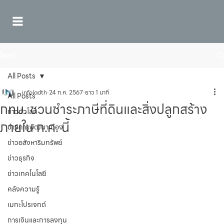
โพสต์
All Posts
infoladth
24 ก.ค. 2567
ยาว 1 นาที
All Posts
กทม. ชวนชำระภาษีที่ดินและสิ่งปลูกสร้าง
ข่าวทั่วโลก
ภายใน ก.ค. นี้
ข่าวการพัฒนาเมือง
ข่าวอสังหาริมทรัพย์
ข่าวธุรกิจ
ข่าวเทคโนโลยี
คลังความรู้
เมกะโปรเจกต์
การเงินและการลงทุน