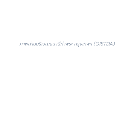
ภาพถ่ายบริเวณสถานีท่าพระ กรุงเทพฯ (GISTDA)