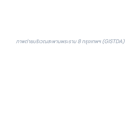
ภาพถ่ายบริเวณสะพานพระราม 8 กรุงเทพฯ (GISTDA)