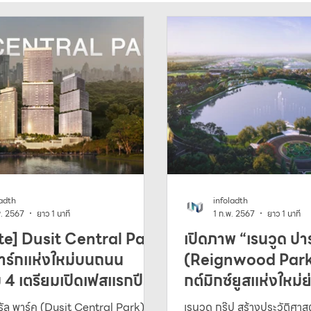
คลังความรู้
Mega Projects
การลงทุน
ladth
infoladth
พ. 2567
ยาว 1 นาที
1 ก.พ. 2567
ยาว 1 นาที
e] Dusit Central Park
เปิดภาพ “เรนวูด ปา
าร์กแห่งใหม่บนถนน
(Reignwood Park)
 4 เตรียมเปิดเฟสแรกปี
กต์มิกซ์ยูสแห่งใหม่
ทรัล พาร์ค (Dusit Central Park)
เรนวูด กรุ๊ป สร้างประวัติศาสต