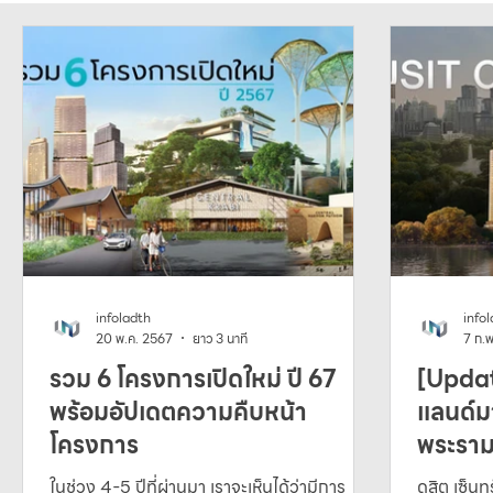
ข่าวทั่วโลก
ข่าวการพัฒนาเมือง
ข่าวเทคโนโลยี
infoladth
info
20 พ.ค. 2567
ยาว 3 นาที
7 ก.
รวม 6 โครงการเปิดใหม่ ปี 67
[Updat
พร้อมอัปเดตความคืบหน้า
แลนด์ม
โครงการ
พระราม
2567
ในช่วง 4-5 ปีที่ผ่านมา เราจะเห็นได้ว่ามีการ
ดุสิต เซ็น