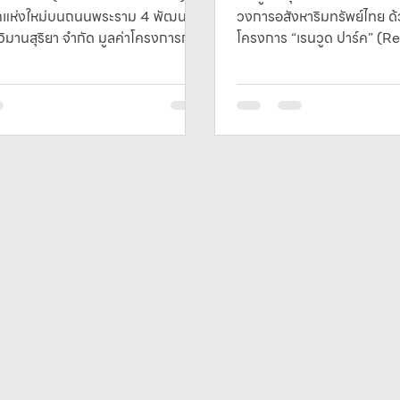
์กแห่งใหม่บนถนนพระราม 4 พัฒนา
วงการอสังหาริมทรัพย์ไทย 
วิมานสุริยา จำกัด มูลค่าโครงการกว่า
โครงการ “เรนวูด ปาร์ค” (R