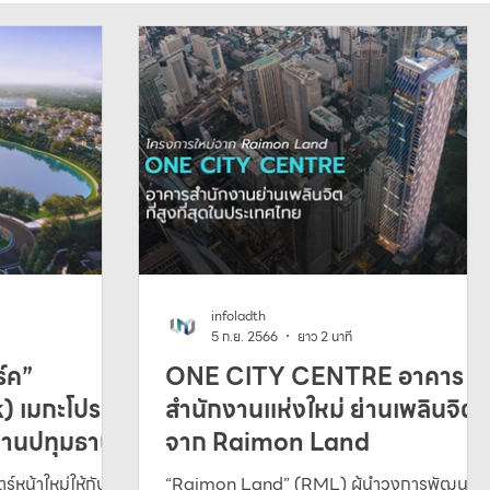
infoladth
5 ก.ย. 2566
ยาว 2 นาที
ร์ค”
ONE CITY CENTRE อาคาร
 เมกะโปรเจ
สำนักงานแห่งใหม่ ย่านเพลินจิต
ย่านปทุมธานี
จาก Raimon Land
ร์หน้าใหม่ให้กับ
“Raimon Land” (RML) ผู้นำวงการพัฒนา