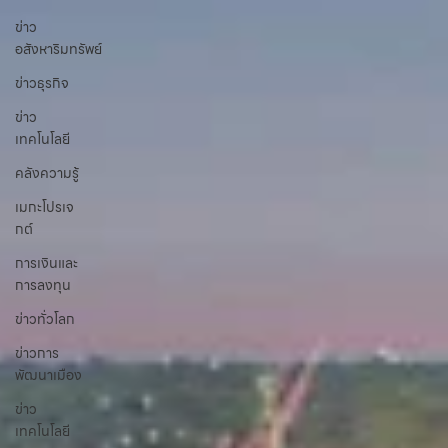
ข่าว
อสังหาริมทรัพย์
ข่าวธุรกิจ
ข่าว
เทคโนโลยี
คลังความรู้
เมกะโปรเจ
กต์
การเงินและ
การลงทุน
ข่าวทั่วโลก
ข่าวการ
พัฒนาเมือง
ข่าว
เทคโนโลยี