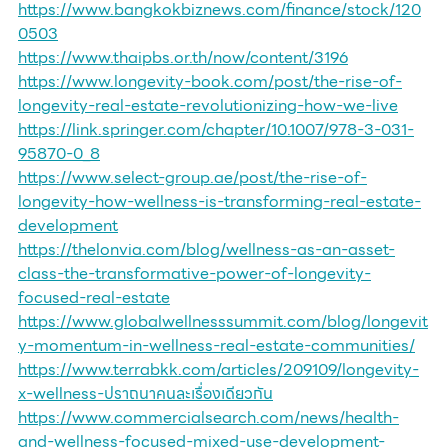
https://www.bangkokbiznews.com/finance/stock/120
0503
https://www.thaipbs.or.th/now/content/3196
https://www.longevity-book.com/post/the-rise-of-
longevity-real-estate-revolutionizing-how-we-live
https://link.springer.com/chapter/10.1007/978-3-031-
95870-0_8
https://www.select-group.ae/post/the-rise-of-
longevity-how-wellness-is-transforming-real-estate-
development
https://thelonvia.com/blog/wellness-as-an-asset-
class-the-transformative-power-of-longevity-
focused-real-estate
https://www.globalwellnesssummit.com/blog/longevit
y-momentum-in-wellness-real-estate-communities/
https://www.terrabkk.com/articles/209109/longevity-
x-wellness-ปราถนาคนละเรื่องเดียวกัน
https://www.commercialsearch.com/news/health-
and-wellness-focused-mixed-use-development-