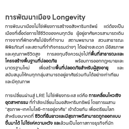
การพัฒนาเมือง Longevity
การพัฒนาเมืองไม่ใช่เพียงการสร้างอสังหาริมทรัพย์ แต่ต้องเป็น
เมืองที่เอื้อต่อการใช้ชีวิตของคนทุกวัย ผู้อยู่อาศัยควรสามารถเดิน
ทางจากที่พักอาศัยไปยังที่ทำงาน สถานพยาบาล สวนสาธารณะ 
พิพิธภัณฑ์ และสถานที่ทำกิจกรรมต่างๆ ได้อย่างสะดวก มีอิสรภาพ 
และคุณภาพชีวิตสูง การลงทุนจึงควรมุ่งไปที่
พื้นที่สาธารณะและ
โครงสร้างพื้นฐานที่ปลอดภัย 
พร้อมการออกกฎหมายและ
มาตรฐานใหม่ เพื่อสร้าง
พื้นที่ปลอดภัยสำหรับผู้สูงอายุ 
และ
สนับสนุนให้คนทุกกลุ่มสามารถอยู่อาศัยร่วมกันได้อย่างเท่าเทียม
และมีคุณภาพ
การเปลี่ยนผ่านสู่ LRE ไม่ใช่เพียงกระแส แต่คือ 
การเคลื่อนไหวเชิง
อุตสาหกรรม
 ที่กำลังเปลี่ยนโฉมอสังหาริมทรัพย์ โดยการผสาน 
“สุขภาพ–เทคโนโลยี–การอยู่อาศัย” เข้าด้วยกัน เพื่อเตรียมโลก
สำหรับอนาคตที่ 
ชีวิตที่ยืนยาวและมีสุขภาพดีสามารถถูกออกแบบ
ขึ้นมาได้ ไม่ใช่แค่ความหวัง และ
ล้วนเป็นโอกาสทางธุรกิจที่นัก