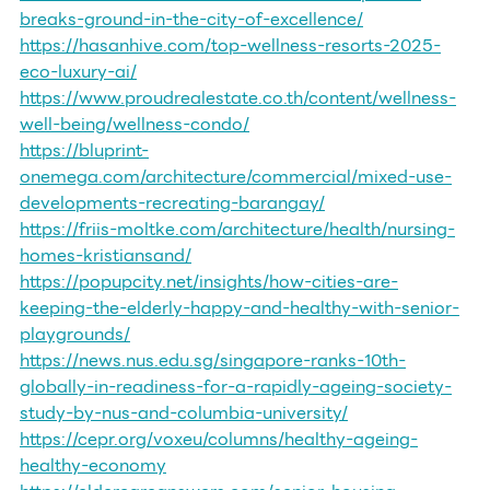
breaks-ground-in-the-city-of-excellence/
https://hasanhive.com/top-wellness-resorts-2025-
eco-luxury-ai/
https://www.proudrealestate.co.th/content/wellness-
well-being/wellness-condo/
https://bluprint-
onemega.com/architecture/commercial/mixed-use-
developments-recreating-barangay/
https://friis-moltke.com/architecture/health/nursing-
homes-kristiansand/
https://popupcity.net/insights/how-cities-are-
keeping-the-elderly-happy-and-healthy-with-senior-
playgrounds/
https://news.nus.edu.sg/singapore-ranks-10th-
globally-in-readiness-for-a-rapidly-ageing-society-
study-by-nus-and-columbia-university/
https://cepr.org/voxeu/columns/healthy-ageing-
healthy-economy