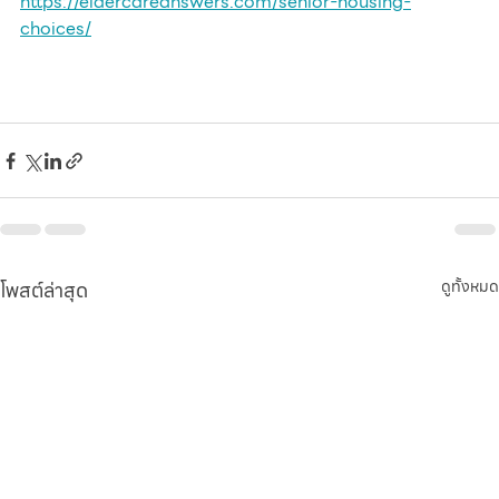
https://eldercareanswers.com/senior-housing-
choices/
โพสต์ล่าสุด
ดูทั้งหมด