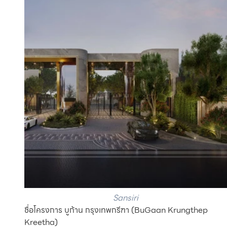
Sansiri
ชื่อโครงการ บูก้าน กรุงเทพกรีฑา (BuGaan Krungthep 
Kreetha)