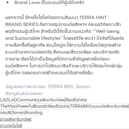
Brand Love เป็นแบรนด์ที่ผู้บริโภครัก
นอกจากนี้ อีกหนึ่งไฮไลท์ของงานสัมมนา TERRA HINT : 
BRAND SERIES คือการสรุปเทรนด์อสังหาฯ และผลวิจัยเจาะลึก
พฤติกรรมผู้บริโภค สำหรับปีนี้จัดขึ้นตามแนวคิด “”Well-being 
and Sustainable lifestyles” โดยผลวิจัย พบว่า ปัจจัยที่มีผลต่อ
การเลือกซื้อที่อยู่อาศัย ส่วนใหญ่จะให้ความใส่ใจเรื่องวัสดุก่อสร้าง 
ระบบรักษาความปลอดภัย สังคมและสิ่งแวดล้อม และบริการหลัง
การขาย เรียกได้ว่าเป็นข้อมูลที่มีความสำคัญอย่างยิ่งต่อแบ
รนด์อสังหาฯ ในการนำไปพัฒนาสินค้าและบริการให้ตอบโจทย์กลุ่ม
ผู้บริโภค ตลอดจนการสร้างแบรนด์ได้อย่างยั่งยืน
ข้อมูลและภาพประกอบ TERRA BKK, Sansiri, 
Bangkokbiznews
LAD
LADCommunity
อสังหาริมทรัพย์
RealEstate
TheMostPowerfulBrandinRealEstate
TERRABKK
แบรนด์อสังหาริมทรัพย์
แสนสิริ
Sansiri
Branding
ข่าวอสังหาริมทรัพย์
ข่าวเทคโนโลยี