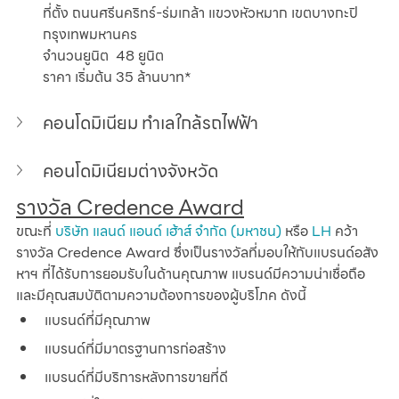
ที่ตั้ง ถนนศรีนคริทร์-ร่มเกล้า แขวงหัวหมาก เขตบางกะปิ 
กรุงเทพมหานคร
จำนวนยูนิต  48 ยูนิต
ราคา เริ่มต้น 35 ล้านบาท*
คอนโดมิเนียม ทำเลใกล้รถไฟฟ้า
คอนโดมิเนียมต่างจังหวัด
รางวัล Credence Award
ขณะที่ 
บริษัท แลนด์ แอนด์ เฮ้าส์ จำกัด (มหาชน)
 หรือ 
LH
 คว้า
รางวัล Credence Award ซึ่งเป็นรางวัลที่มอบให้กับแบรนด์อสัง
หาฯ ที่ได้รับการยอมรับในด้านคุณภาพ แบรนด์มีความน่าเชื่อถือ
และมีคุณสมบัติตามความต้องการของผู้บริโภค ดังนี้
แบรนด์ที่มีคุณภาพ
แบรนด์ที่มีมาตรฐานการก่อสร้าง
แบรนด์ที่มีบริการหลังการขายที่ดี