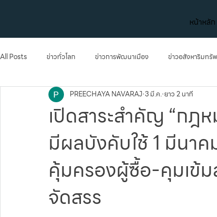
หน้าหลัก
All Posts
ข่าวทั่วโลก
ข่าวการพัฒนาเมือง
ข่าวอสังหาริมทรัพ
PREECHAYA NAVARAJ
3 มี.ค.
ยาว 2 นาที
เมกะโปรเจกต์
การเงินและการลงทุน
ข่าวทั่วโลก
ข่าว
เปิดสาระสำคัญ “กฎหม
มีผลบังคับใช้ 1 มีนา
การลงทุน
คุ้มครองผู้ซื้อ-คุมเข
จัดสรร