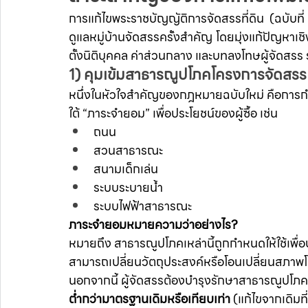
การแก้ไขพระราชบัญญัติการจัดสรรที่ดิน (ฉบับ
ดูแลหมู่บ้านจัดสรรครั้งสำคัญ โดยมุ่งแก้ปัญหาเช
ตั้งนิติบุคคล ค่าส่วนกลาง และบทลงโทษผู้จัดสรร 
1) คุมเข้มสาธารณูปโภคโครงการจัดสรร
หนึ่งในหัวใจสำคัญของกฎหมายฉบับใหม่ คือการก
ใต้ “ภาระจำยอม” เพื่อประโยชน์ของผู้ซื้อ เช่น
ถนน
สวนสาธารณะ
สนามเด็กเล่น
ระบบระบายน้ำ
ระบบไฟฟ้าสาธารณะ
ภาระจำยอมหมายความว่าอย่างไร?
หมายถึง สาธารณูปโภคเหล่านี้ถูกกำหนดให้ใช้เพื
สามารถเปลี่ยนวัตถุประสงค์หรือโอนเปลี่ยนสภาพ
นอกจากนี้ ผู้จัดสรรต้องบำรุงรักษาสาธารณูปโภค
ต่ำกว่ามาตรฐานเดิมหรือเทียบเท่า
 (แก้ไขจากเดิมที