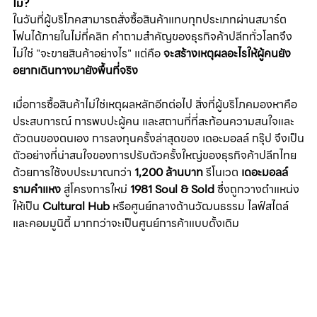
ไม่?
ในวันที่ผู้บริโภคสามารถสั่งซื้อสินค้าแทบทุกประเภทผ่านสมาร์ต
โฟนได้ภายในไม่กี่คลิก คำถามสำคัญของธุรกิจค้าปลีกทั่วโลกจึง
ไม่ใช่ "จะขายสินค้าอย่างไร" แต่คือ 
จะสร้างเหตุผลอะไรให้ผู้คนยัง
อยากเดินทางมายังพื้นที่จริง
เมื่อการซื้อสินค้าไม่ใช่เหตุผลหลักอีกต่อไป สิ่งที่ผู้บริโภคมองหาคือ
ประสบการณ์ การพบปะผู้คน และสถานที่ที่สะท้อนความสนใจและ
ตัวตนของตนเอง การลงทุนครั้งล่าสุดของ เดอะมอลล์ กรุ๊ป จึงเป็น
ตัวอย่างที่น่าสนใจของการปรับตัวครั้งใหญ่ของธุรกิจค้าปลีกไทย 
ด้วยการใช้งบประมาณกว่า 
1,200 ล้านบาท
 รีโนเวต 
เดอะมอลล์ 
รามคำแหง
 สู่โครงการใหม่ 
1981 Soul & Sold
 ซึ่งถูกวางตำแหน่ง
ให้เป็น 
Cultural Hub
 หรือศูนย์กลางด้านวัฒนธรรม ไลฟ์สไตล์ 
และคอมมูนิตี้ มากกว่าจะเป็นศูนย์การค้าแบบดั้งเดิม