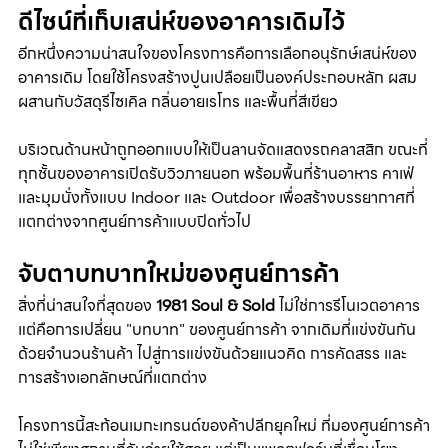
ดีไซน์ที่เก็บเสน่ห์ของอาคารเดิมไว้
อีกหนึ่งความน่าสนใจของโครงการคือการเลือกอนุรักษ์เสน่ห์ของ
อาคารเดิม โดยใช้โครงสร้างปูนเปลือยเป็นองค์ประกอบหลัก ผสม
ผสานกับวัสดุรีไซเคิล กลิ่นอายเรโทร และพื้นที่สีเขียว
บริเวณด้านหน้าถูกออกแบบให้เป็นลานจัดแสดงรถคลาสสิก ขณะที่
ทุกชั้นของอาคารเปิดรับวิวภายนอก พร้อมพื้นที่ร้านอาหาร คาเฟ่ 
และมุมนั่งทั้งแบบ Indoor และ Outdoor เพื่อสร้างบรรยากาศที่
แตกต่างจากศูนย์การค้าแบบปิดทั่วไป
จับตาบทบาทใหม่ของศูนย์การค้า
สิ่งที่น่าสนใจที่สุดของ 
1981 Soul & Sold
 ไม่ใช่การรีโนเวตอาคาร 
แต่คือการเปลี่ยน "บทบาท" ของศูนย์การค้า จากเดิมที่แข่งขันกัน
ด้วยจำนวนร้านค้า ไปสู่การแข่งขันด้วยแนวคิด การคัดสรร และ
การสร้างเอกลักษณ์ที่แตกต่าง
โครงการนี้สะท้อนเมกะเทรนด์ของค้าปลีกยุคใหม่ ที่มองศูนย์การค้า