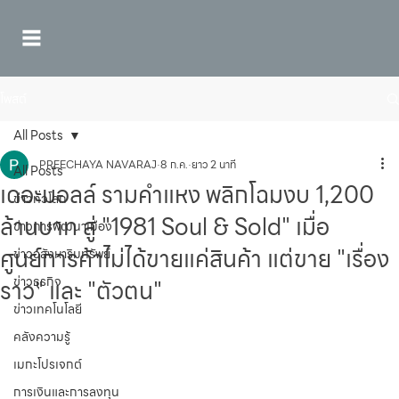
โพสต์
All Posts
PREECHAYA NAVARAJ
8 ก.ค.
ยาว 2 นาที
All Posts
เดอะมอลล์ รามคำแหง พลิกโฉมงบ 1,200
ข่าวทั่วโลก
ล้านบาท สู่ "1981 Soul & Sold" เมื่อ
ข่าวการพัฒนาเมือง
ศูนย์การค้าไม่ได้ขายแค่สินค้า แต่ขาย "เรื่อง
ข่าวอสังหาริมทรัพย์
ข่าวธุรกิจ
ราว" และ "ตัวตน"
ข่าวเทคโนโลยี
คลังความรู้
เมกะโปรเจกต์
การเงินและการลงทุน