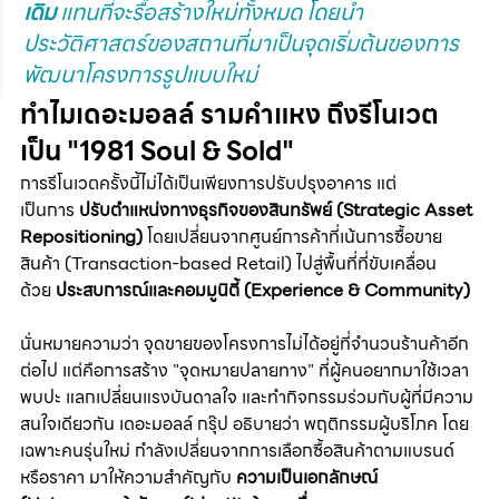
เดิม
 แทนที่จะรื้อสร้างใหม่ทั้งหมด โดยนำ
ประวัติศาสตร์ของสถานที่มาเป็นจุดเริ่มต้นของการ
พัฒนาโครงการรูปแบบใหม่
ทำไมเดอะมอลล์ รามคำแหง ถึงรีโนเวต
เป็น "1981 Soul & Sold"
การรีโนเวตครั้งนี้ไม่ได้เป็นเพียงการปรับปรุงอาคาร แต่
เป็นการ 
ปรับตำแหน่งทางธุรกิจของสินทรัพย์ (Strategic Asset 
Repositioning)
 โดยเปลี่ยนจากศูนย์การค้าที่เน้นการซื้อขาย
สินค้า (Transaction-based Retail) ไปสู่พื้นที่ที่ขับเคลื่อน
ด้วย 
ประสบการณ์และคอมมูนิตี้ (Experience & Community) 
นั่นหมายความว่า จุดขายของโครงการไม่ได้อยู่ที่จำนวนร้านค้าอีก
ต่อไป แต่คือการสร้าง "จุดหมายปลายทาง" ที่ผู้คนอยากมาใช้เวลา 
พบปะ แลกเปลี่ยนแรงบันดาลใจ และทำกิจกรรมร่วมกับผู้ที่มีความ
สนใจเดียวกัน เดอะมอลล์ กรุ๊ป อธิบายว่า พฤติกรรมผู้บริโภค โดย
เฉพาะคนรุ่นใหม่ กำลังเปลี่ยนจากการเลือกซื้อสินค้าตามแบรนด์
หรือราคา มาให้ความสำคัญกับ 
ความเป็นเอกลักษณ์ 