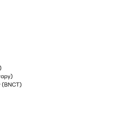
)
rapy)
y (BNCT)