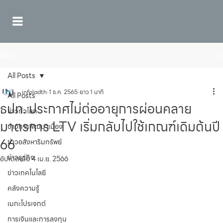
โพสต์
All Posts
infoladth
1 ธ.ค. 2565
ยาว 1 นาที
All Posts
ธปท. ประกาศไม่ต่ออายุการผ่อนคลาย
ข่าวทั่วโลก
มาตรการ LTV เริ่มกลับไปใช้เกณฑ์เดิมต้นปี
ข่าวการพัฒนาเมือง
66
ข่าวอสังหาริมทรัพย์
ข่าวธุรกิจ
อัปเดตเมื่อ
4 เม.ย. 2566
ข่าวเทคโนโลยี
คลังความรู้
เมกะโปรเจกต์
การเงินและการลงทุน