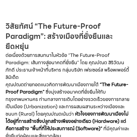
วิสัยทัศน์ “The Future-Proof 
Paradigm”: สร้างเมืองที่ยั่งยืนและ
ยืดหยุ่น
ต่อเนื่องด้วยการสนทนาในหัวข้อ “The Future-Proof 
Paradigm: เส้นทางสู่อนาคตที่ยั่งยืน” โดย คุณปณต สิริวัฒน
ภักดี ประธานเจ้าหน้าที่บริหาร กลุ่มบริษัท เฟรเซอร์ส พร็อพเพอร์ตี้ 
ลิมิเต็ด
คุณปณตถ่ายทอดแนวคิดการพัฒนาเมืองภายใต้ 
“The Future-
Proof Paradigm”
 ซึ่งมุ่งสร้างอนาคตที่ยั่งยืนให้กับ
กรุงเทพมหานคร ท่ามกลางการเติบโตอย่างรวดเร็วของการกลาย
เป็นเมือง (Urbanization) และการผสมผสานระหว่างเมืองและ
ชนบท (Rural) โดยคุณปณตเน้นว่า 
หัวใจของการพัฒนาเมืองไม่
ได้อยู่ที่การสร้างสิ่งปลูกสร้างเพียงอย่างเดียว (Hardware) แต่
คือการสร้าง “พื้นที่ที่ให้ประสบการณ์ (Software)” 
ที่มีคุณค่าและ
ยั่งยืนต่อผู้คนและสิ่งแวดล้อม