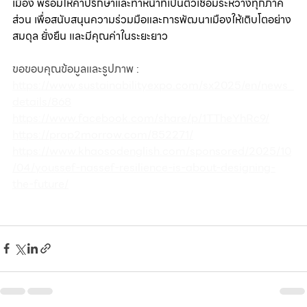
เมือง พร้อมให้คำปรึกษาและทำหน้าที่เป็นตัวเชื่อมระหว่างทุกภาค
ส่วน เพื่อสนับสนุนความร่วมมือและการพัฒนาเมืองให้เติบโตอย่าง
สมดุล ยั่งยืน และมีคุณค่าในระยะยาว
ขอขอบคุณข้อมูลและรูปภาพ :
https://www.sustainabilityexpo.com/sx2025/en/news_
details/868
https://www.facebook.com/share/p/1TTheYhRc9/
https://prop2morrow.com/852271/
https://www.khaosodenglish.com/sponsored/2025/10
/04/youssef-nassef-resilience-is-about-designing-
the-future/