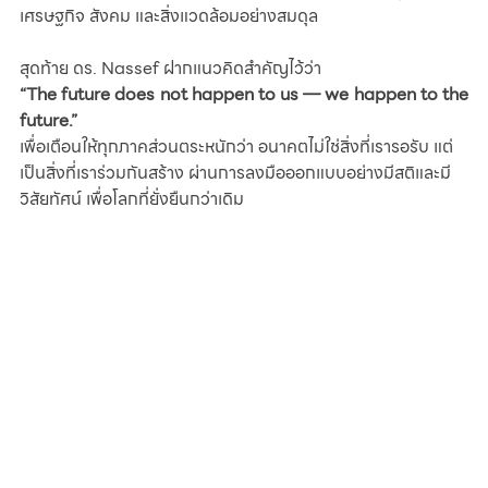
เศรษฐกิจ สังคม และสิ่งแวดล้อมอย่างสมดุล
สุดท้าย ดร. Nassef ฝากแนวคิดสำคัญไว้ว่า
“The future does not happen to us — we happen to the 
future.”
เพื่อเตือนให้ทุกภาคส่วนตระหนักว่า อนาคตไม่ใช่สิ่งที่เรารอรับ แต่
เป็นสิ่งที่เราร่วมกันสร้าง ผ่านการลงมือออกแบบอย่างมีสติและมี
วิสัยทัศน์ เพื่อโลกที่ยั่งยืนกว่าเดิม