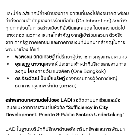
และนี่คือ วิสัยทัศน์ล้ำหน้าของภาคเอกชนที่มองไปยังอนาคต พร้อม
ย้ำถึงความสำคัญของการร่วมมือกัน (Collaboration) ระหว่าง
ทุกภาคส่วนในการสร้างเมืองที่ยั่งยืนและสมดุล ในบทความต่อไป 
เราจะถอดแนวทางและกลไกสำคัญ จากผู้เข้าร่วมเสวนา ตัวจริง
จาก ภาครัฐ ภาคเอกชน และภาคการเงินที่มีบทบาทสำคัญในการ
พัฒนาเมือง ได้แก่
พรพรหม วิกิตเศรษฐ์
 ที่ปรึกษาผู้ว่าราชการกรุงเทพมหานคร
อุรเสฏฐ นาวานุเคราะห์
 ประธานเจ้าหน้าที่บริหารสายงานการ
ลงทุน โครงการ วัน แบงค็อก (One Bangkok)
ดร.จิระวัฒน์ ปั้นเปี่ยมรัษฎ์
 รองกรรมการผู้จัดการใหญ่ 
ธนาคารกรุงเทพ จำกัด (มหาชน)
อย่าพลาดบทความต่อไปของ LAD!
 รอติดตามบทเรียนและข้อ
เสนอแนะจากการเสวนาในหัวข้อ 
“Sufficiency in City 
Development: Private & Public Sectors Undertaking”
LAD ในฐานะบริษัทที่ปรึกษาด้านอสังหาริมทรัพย์และการพัฒนา