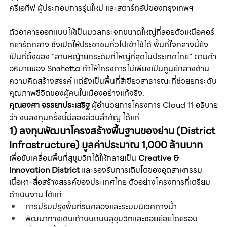
ครีเอทีฟ ผู้ประกอบการรุ่นใหม่ และสตาร์ทอัปของกรุงเทพฯ
ตัวอาคารออกแบบให้เป็นมวลกระจกขนาดใหญ่ที่ลอยตัวเหนือคอร์
ทยาร์ดกลาง ซึ่งเปิดให้ประชาชนทั่วไปเข้าใช้ได้ พื้นที่ใจกลางนี้ยัง
เป็นที่ตั้งของ “ลานหญ้ายกระดับที่ใหญ่ที่สุดในประเทศไทย” ตามคำ
อธิบายของ Snøhetta ทำให้โครงการไม่เพียงเป็นศูนย์กลางด้าน
ความคิดสร้างสรรค์ แต่ยังเป็นพื้นที่สีเขียวสาธารณะที่ช่วยยกระดับ
คุณภาพชีวิตของผู้คนในเมืองอย่างแท้จริง.
คุณองศา จรรยาประเสริฐ
 ผู้อำนวยการโครงการ Cloud 11 อธิบาย
ว่า งบลงทุนครั้งนี้มีสองส่วนสำคัญ ได้แก่
1) ลงทุนพัฒนาโครงสร้างพื้นฐานของย่าน (District 
Infrastructure) มูลค่าประมาณ 1,000 ล้านบาท
เพื่อขับเคลื่อนพื้นที่สุขุมวิทใต้ให้กลายเป็น 
Creative & 
Innovation District
 และรองรับการเติบโตของอุตสาหกรรม
เนื้อหา–สื่อสร้างสรรค์ของประเทศไทย ตัวอย่างโครงการที่เตรียม
ดำเนินงาน ได้แก่
การปรับปรุงพื้นที่ริมคลองและระบบนิเวศทางน้ำ
พัฒนาทางเดินเท้าบนถนนสุขุมวิทและซอยย่อยโดยรอบ