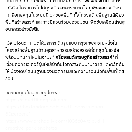
ตัวอย่างโดดเด่นของพัฒนาเอกชนที่เข้าใจ 
“พลังของย่าน”
 อย่าง
แท้จริง โครงการไม่ได้มุ่งสร้างอาคารขนาดใหญ่เพียงอย่างเดียว 
แต่เลือกลงทุนในระบบนิเวศของพื้นที่ ทั้งโครงสร้างพื้นฐานสีเขียว 
พื้นที่สร้างสรรค์ และการมีส่วนร่วมของชุมชน เพื่อขับเคลื่อนย่านสู่
อนาคตอย่างยั่งยืน
เมื่อ Cloud 11 เปิดให้บริการเต็มรูปแบบ กรุงเทพฯ จะมีหนึ่งใน
โครงสร้างพื้นฐานด้านอุตสาหกรรมสร้างสรรค์ที่ดีที่สุดในเอเชีย 
พร้อมบทบาทใหม่ในฐานะ 
“เครื่องยนต์เศรษฐกิจสร้างสรรค์”
 ที่
เชื่อมต่อครีเอเตอร์รุ่นใหม่เข้ากับโอกาสระดับนานาชาติ และผลักดัน
ให้เมืองเติบโตบนฐานของนวัตกรรมและความร่วมมือกับพื้นที่โดย
รอบ
ขอขอบคุณข้อมูลและรูปภาพ :
https://cloud11bangkok.com
https://thestandard.co/cloud11-construction-
80percent/
https://www.archdaily.com/1036604/cloud-11-
creative-park-snohetta