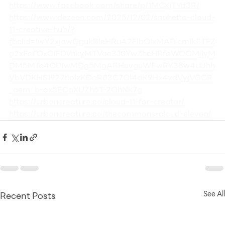
https://www.facebook.com/share/p/1MCXjTYd3R/
https://www.dezeen.com/2025/12/02/snohetta-cloud-
11-creative-hub/?
fbclid=IwY2xjawOgukBleHRuA2FlbQIxMABicmlkETFZ
a2xFcTQxQlFDVnkyMTVoc3J0YwZhcHBfaWQQMjIyM
DM5MTc4ODIwMDg5MgABHuvguWEwRY38w4uUhh
VbVDKHS1927rloIzKDoR83C7Ql4dK9Hx4vdVyjVGCR
_aem_b-ox5ECqXUZh6T-2QhNk7g
https://urbancreature.co/cloud-11-for-creator/
https://urbancreature.co/thecommons-cloud-eleven/
Recent Posts
See All