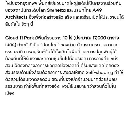
ใหม่ของกรุงเทพฯ พื้นที่สีเขียวขนาดใหญ่แห่งนี้เป็นผลงานร่วมกัน
ของสถาปนิกระดับโลก 
Snøhetta 
และบริษัทไทย 
A49 
Architects
 ซึ่งเพิ่งก่อสร้างแล้วเสร็จ และเตรียมเปิดให้ประชาชนได้
สัมผัสในเร็วๆ นี้
Cloud 11 Park
 มีพื้นที่รวมราว 
10 ไร่ (ประมาณ 17,000 ตาราง
เมตร)
 ทำหน้าที่เป็น “ปอดใหม่” ของย่าน ด้วยระบบระบายอากาศ
ธรรมชาติ การอนุรักษ์ต้นไม้ดั้งเดิมในพื้นที่ และการปลูกพันธุ์ไม้
ท้องถิ่นที่ให้ร่มเงาและความชุ่มชื้นไปทั่วบริเวณ การวางตำแหน่ง
สวนไว้ตรงกลางอาคารช่วยลดช่วงเวลาที่ได้รับแสงแดดโดยตรง 
ส่วนรอบด้านซึ่งล้อมด้วยอาคาร ส่งผลให้เกิด Self-shading ทำให้
ตัวสวนได้รับเงาตลอดวัน ขณะที่ช่องเปิดจำนวนมากช่วยรับลม
ธรรมชาติ ทำให้พื้นที่กลางแจ้งแห่งนี้เย็นสบายกว่าสวนทั่วไปใน
เมือง