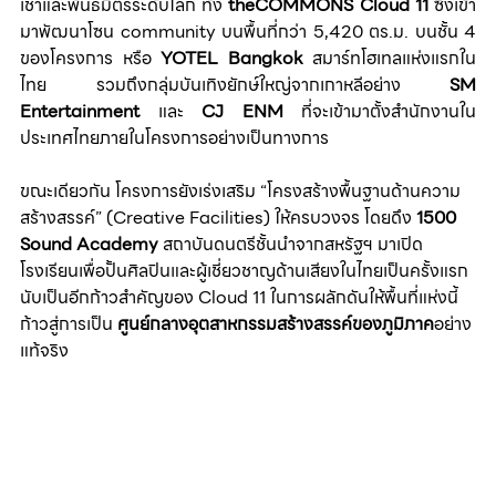
เช่าและพันธมิตรระดับโลก ทั้ง 
theCOMMONS Cloud 11 
ซึ่งเข้า
มาพัฒนาโซน community บนพื้นที่กว่า 5,420 ตร.ม. บนชั้น 4 
ของโครงการ หรือ 
YOTEL Bangkok 
สมาร์ทโฮเทลแห่งแรกใน
ไทย รวมถึงกลุ่มบันเทิงยักษ์ใหญ่จากเกาหลีอย่าง 
SM 
Entertainment
 และ 
CJ ENM
 ที่จะเข้ามาตั้งสำนักงานใน
ประเทศไทยภายในโครงการอย่างเป็นทางการ
ขณะเดียวกัน โครงการยังเร่งเสริม “โครงสร้างพื้นฐานด้านความ
สร้างสรรค์” (Creative Facilities) ให้ครบวงจร โดยดึง 
1500 
Sound Academy
 สถาบันดนตรีชั้นนำจากสหรัฐฯ มาเปิด
โรงเรียนเพื่อปั้นศิลปินและผู้เชี่ยวชาญด้านเสียงในไทยเป็นครั้งแรก 
นับเป็นอีกก้าวสำคัญของ Cloud 11 ในการผลักดันให้พื้นที่แห่งนี้
ก้าวสู่การเป็น 
ศูนย์กลางอุตสาหกรรมสร้างสรรค์ของภูมิภาค
อย่าง
แท้จริง