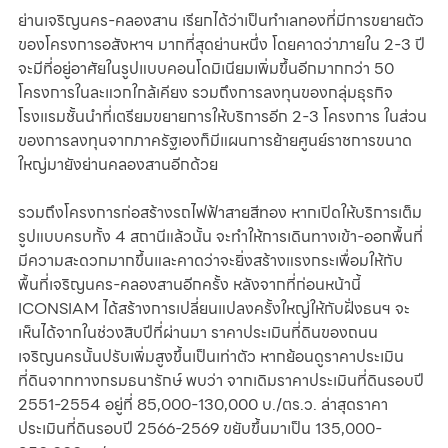
ย่านเจริญนคร-คลองสาน เรียกได้ว่าเป็นทำเลทองที่มีการขยายตัว
ของโครงการอสังหาฯ มากที่สุดย่านหนึ่ง โดยคาดว่าภายใน 2-3 ปี 
จะมีที่อยู่อาศัยในรูปแบบคอนโดมิเนียมเพิ่มขึ้นอีกมากกว่า 50 
โครงการในละแวกใกล้เคียง รวมถึงการลงทุนของกลุ่มธุรกิจ
โรงแรมชั้นนำที่เตรียมขยายการให้บริการอีก 2-3 โครงการ ในส่วน
ของการลงทุนจากภาครัฐเองก็มีแผนการย้ายศูนย์ราชการขนาด
ใหญ่มายังย่านคลองสานอีกด้วย
รวมถึงโครงการก่อสร้างรถไฟฟ้าสายสีทอง หากเปิดให้บริการเต็ม
รูปแบบครบทั้ง 4 สถานีแล้วนั้น จะทำให้การเดินทางเข้า-ออกพื้นที่
มีความสะดวกมากขึ้นและคาดว่าจะยิ่งสร้างแรงกระเพื่อมให้กับ
พื้นที่เจริญนคร-คลองสานอีกครั้ง หลังจากที่ก่อนหน้านี้ 
ICONSIAM ได้สร้างการเปลี่ยนแปลงครั้งใหญ่ให้กับฝั่งธนฯ จะ
เห็นได้จากในช่วงสิบปีที่ผ่านมา ราคาประเมินที่ดินของถนน
เจริญนครนั้นปรับเพิ่มสูงขึ้นเป็นเท่าตัว หากย้อนดูราคาประเมิน
ที่ดินจากทางกรมธนารักษ์ พบว่า จากเดิมราคาประเมินที่ดินรอบปี 
2551-2554 อยู่ที่ 85,000-130,000 บ./ตร.ว. ล่าสุดราคา
ประเมินที่ดินรอบปี 2566-2569 ขยับขึ้นมาเป็น 135,000-