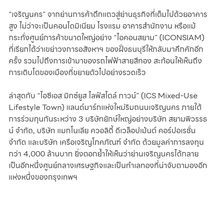
“เจริญนคร” จากย่านการค้าตึกแถวสู่ย่านธุรกิจที่เต็มไปด้วยอาคาร
สูง ไม่ว่าจะเป็นคอนโดมิเนียม โรงแรม อาคารสำนักงาน หรือแม้
กระทั่งศูนย์การค้าขนาดใหญ่อย่าง “ไอคอนสยาม” (ICONSIAM) 
ที่เรียกได้ว่าเขย่าวงการอสังหาฯ ของฝั่งธนบุรีให้กลับมาคึกคักอีก
ครั้ง รวมไปถึงการเข้ามาของรถไฟฟ้าสายสีทอง สะท้อนให้เห็นถึง
การเติบโตของเมืองที่ขยายตัวไปอย่างรวดเร็ว 
ล่าสุดกับ “ไอซีเอส มิกซ์ยูส ไลฟ์สไตล์ ทาวน์” (ICS Mixed-Use 
Lifestyle Town) แลนด์มาร์กแห่งใหม่ริมถนนเจริญนคร ภายใต้
การร่วมทุนกันระหว่าง 3 บริษัทยักษ์ใหญ่อย่างบริษัท สยามพิวรรธ
น์ จำกัด, บริษัท แมกโนเลีย ควอลิตี้ ดีเวล็อปเม้นต์ คอร์ปอเรชั่น 
จำกัด และบริษัท เครือเจริญโภคภัณฑ์ จำกัด ด้วยมูลค่าการลงทุน
กว่า 4,000 ล้านบาท ยิ่งตอกย้ำให้เห็นว่าย่านเจริญนครได้กลาย
เป็นอีกหนึ่งศูนย์กลางเศรษฐกิจและเป็นทำเลทองที่น่าจับตามองอีก
แห่งหนึ่งของกรุงเทพฯ