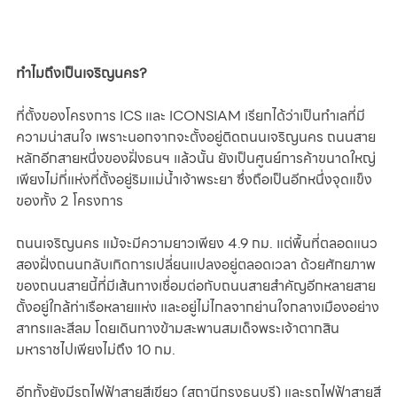
ทำไมถึงเป็นเจริญนคร?
ที่ตั้งของโครงการ ICS และ ICONSIAM เรียกได้ว่าเป็นทำเลที่มี
ความน่าสนใจ เพราะนอกจากจะตั้งอยู่ติดถนนเจริญนคร ถนนสาย
หลักอีกสายหนึ่งของฝั่งธนฯ แล้วนั้น ยังเป็นศูนย์การค้าขนาดใหญ่
เพียงไม่กี่แห่งที่ตั้งอยู่ริมแม่น้ำเจ้าพระยา ซึ่งถือเป็นอีกหนึ่งจุดแข็ง
ของทั้ง 2 โครงการ
ถนนเจริญนคร แม้จะมีความยาวเพียง 4.9 กม. แต่พื้นที่ตลอดแนว
สองฝั่งถนนกลับเกิดการเปลี่ยนแปลงอยู่ตลอดเวลา ด้วยศักยภาพ
ของถนนสายนี้ที่มีเส้นทางเชื่อมต่อกับถนนสายสำคัญอีกหลายสาย 
ตั้งอยู่ใกล้ท่าเรือหลายแห่ง และอยู่ไม่ไกลจากย่านใจกลางเมืองอย่าง
สาทรและสีลม โดยเดินทางข้ามสะพานสมเด็จพระเจ้าตากสิน
มหาราชไปเพียงไม่ถึง 10 กม. 
อีกทั้งยังมีรถไฟฟ้าสายสีเขียว (สถานีกรุงธนบุรี) และรถไฟฟ้าสายสี