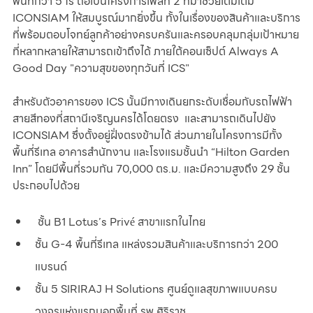
พื้นที่กว่า 5 ไร่ ถือเป็นโครงการเฟสที่ 2 ที่มาช่วยเติมเต็ม 
ICONSIAM ให้สมบูรณ์มากยิ่งขึ้น ทั้งในเรื่องของสินค้าและบริการ
ที่พร้อมตอบโจทย์ลูกค้าอย่างครบครันและครอบคลุมกลุ่มเป้าหมาย
ที่หลากหลายให้สามารถเข้าถึงได้ ภายใต้คอนเซ็ปต์ Always A 
Good Day "ความสุขของทุกวันที่ ICS" 
สำหรับตัวอาคารของ ICS นั้นมีทางเดินยกระดับเชื่อมกับรถไฟฟ้า
สายสีทองที่สถานีเจริญนครได้โดยตรง  และสามารถเดินไปยัง 
ICONSIAM ซึ่งตั้งอยู่ฝั่งตรงข้ามได้ ส่วนภายในโครงการมีทั้ง
พื้นที่รีเทล อาคารสำนักงาน และโรงแรมชั้นนำ “Hilton Garden 
Inn” โดยมีพื้นที่รวมกัน 70,000 ตร.ม. และมีความสูงถึง 29 ชั้น 
ประกอบไปด้วย
 ชั้น B1 Lotus’s Privé สาขาแรกในไทย
ชั้น G-4 พื้นที่รีเทล แหล่งรวมสินค้าและบริการกว่า 200 
แบรนด์ 
ชั้น 5 SIRIRAJ H Solutions ศูนย์ดูแลสุขภาพแบบครบ
วงจรแห่งแรกนอกพื้นที่ รพ.ศิริราช