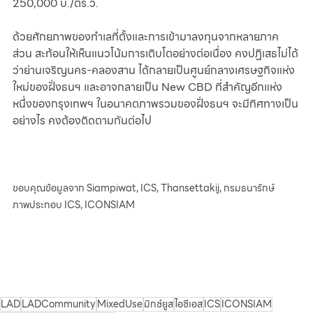
250,000 บ./ตร.ว. 
ด้วยศักยภาพของทำเลที่ตั้งและการเข้ามาลงทุนจากหลายภาค
ส่วน สะท้อนให้เห็นแนวโน้มการเติบโตอย่างต่อเนื่อง คงปฏิเสธไม่ได้
ว่าย่านเจริญนคร-คลองสาน ได้กลายเป็นศูนย์กลางเศรษฐกิจแห่ง
ใหม่ของฝั่งธนฯ และอาจกลายเป็น New CBD ที่สำคัญอีกแห่ง
หนึ่งของกรุงเทพฯ ในอนาคตภาพรวมของฝั่งธนฯ จะมีทิศทางเป็น
อย่างไร คงต้องติดตามกันต่อไป
ขอบคุณข้อมูลจาก Siampiwat, ICS, Thansettakij, กรมธนารักษ์
ภาพประกอบ ICS, ICONSIAM
LAD
LADCommunity
MixedUse
มิกซ์ยูส
ไอซีเอส
ICS
ICONSIAM